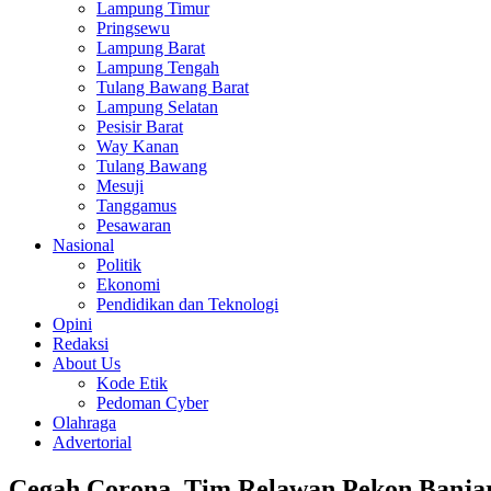
Lampung Timur
Pringsewu
Lampung Barat
Lampung Tengah
Tulang Bawang Barat
Lampung Selatan
Pesisir Barat
Way Kanan
Tulang Bawang
Mesuji
Tanggamus
Pesawaran
Nasional
Politik
Ekonomi
Pendidikan dan Teknologi
Opini
Redaksi
About Us
Kode Etik
Pedoman Cyber
Olahraga
Advertorial
Cegah Corona, Tim Relawan Pekon Banjar