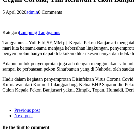
5 April 2020
admin
0 Comments
Kategori
Lampung
Tanggamus
Tanggamus – Yuli Fitri,SE,MM pj. Kepala Pekon Banjarsari mengatak
mari kita bersama-sama menjaga kebersihan lingkungan, penyemprota
penyemprotan hanya dapat di lakukan diluar kesemuanya dan tidak d
Adapun untuk penyemprotan juga ada dengan menggunakan satu unit m
sampai ke perbatasan pekon Sinarbanten yang di Nahodai oleh sau
Hadir dalam kegiatan penyemprotan Disinfektan Virus Corona Covid
Kurniawan dari Koramil Talangpadang, Ketua BHP Saparuddin Peko
Calon Kepala Pekon Banjarsari yakni, Zimpik, Topan, Humaidi, Deri.
Previous post
Next post
Be the first to comment