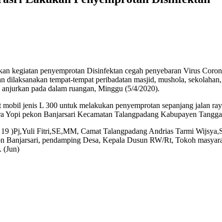
an kegiatan penyemprotan Disinfektan cegah penyebaran Virus Corona
n dilaksanakan tempat-tempat peribadatan masjid, mushola, sekolahan
i anjurkan pada dalam ruangan, Minggu (5/4/2020).
obil jenis L 300 untuk melakukan penyemprotan sepanjang jalan raya
dara Yopi pekon Banjarsari Kecamatan Talangpadang Kabupayen Tangg
 19 )Pj,Yuli Fitri,SE,MM, Camat Talangpadang Andrias Tarmi Wijsya
n Banjarsari, pendamping Desa, Kepala Dusun RW/Rt, Tokoh masyar
 (Jun)