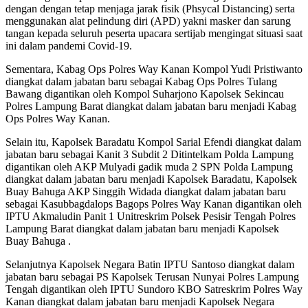
dengan dengan tetap menjaga jarak fisik (Phsycal Distancing) serta
menggunakan alat pelindung diri (APD) yakni masker dan sarung
tangan kepada seluruh peserta upacara sertijab mengingat situasi saat
ini dalam pandemi Covid-19.
Sementara, Kabag Ops Polres Way Kanan Kompol Yudi Pristiwanto
diangkat dalam jabatan baru sebagai Kabag Ops Polres Tulang
Bawang digantikan oleh Kompol Suharjono Kapolsek Sekincau
Polres Lampung Barat diangkat dalam jabatan baru menjadi Kabag
Ops Polres Way Kanan.
Selain itu, Kapolsek Baradatu Kompol Sarial Efendi diangkat dalam
jabatan baru sebagai Kanit 3 Subdit 2 Ditintelkam Polda Lampung
digantikan oleh AKP Mulyadi gadik muda 2 SPN Polda Lampung
diangkat dalam jabatan baru menjadi Kapolsek Baradatu, Kapolsek
Buay Bahuga AKP Singgih Widada diangkat dalam jabatan baru
sebagai Kasubbagdalops Bagops Polres Way Kanan digantikan oleh
IPTU Akmaludin Panit 1 Unitreskrim Polsek Pesisir Tengah Polres
Lampung Barat diangkat dalam jabatan baru menjadi Kapolsek
Buay Bahuga .
Selanjutnya Kapolsek Negara Batin IPTU Santoso diangkat dalam
jabatan baru sebagai PS Kapolsek Terusan Nunyai Polres Lampung
Tengah digantikan oleh IPTU Sundoro KBO Satreskrim Polres Way
Kanan diangkat dalam jabatan baru menjadi Kapolsek Negara