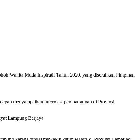
oh Wanita Muda Inspiratif Tahun 2020, yang diserahkan Pimpinan
terdepan menyampaikan informasi pembangunan di Provinsi
kyat Lampung Berjaya.
mpung karena dinilai mewakili kaum wanita di Provinsi Lampung