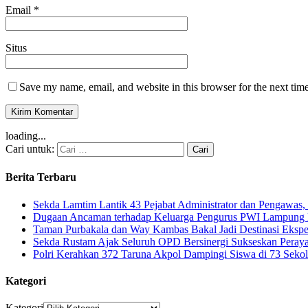
Email
*
Situs
Save my name, email, and website in this browser for the next tim
loading...
Cari untuk:
Berita Terbaru
Sekda Lamtim Lantik 43 Pejabat Administrator dan Pengawas, 
Dugaan Ancaman terhadap Keluarga Pengurus PWI Lampung Di
Taman Purbakala dan Way Kambas Bakal Jadi Destinasi Eksp
Sekda Rustam Ajak Seluruh OPD Bersinergi Sukseskan Pera
Polri Kerahkan 372 Taruna Akpol Dampingi Siswa di 73 Sek
Kategori
Kategori