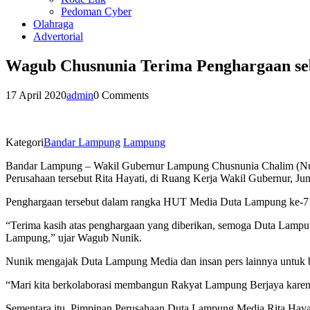
Pedoman Cyber
Olahraga
Advertorial
Wagub Chusnunia Terima Penghargaan seb
17 April 2020
admin
0 Comments
Kategori
Bandar Lampung
Lampung
Bandar Lampung – Wakil Gubernur Lampung Chusnunia Chalim (Nuni
Perusahaan tersebut Rita Hayati, di Ruang Kerja Wakil Gubernur, Jum
Penghargaan tersebut dalam rangka HUT Media Duta Lampung ke-7 
“Terima kasih atas penghargaan yang diberikan, semoga Duta Lampun
Lampung,” ujar Wagub Nunik.
Nunik mengajak Duta Lampung Media dan insan pers lainnya untuk
“Mari kita berkolaborasi membangun Rakyat Lampung Berjaya karena
Sementara itu, Pimpinan Perusahaan Duta Lampung Media Rita Haya