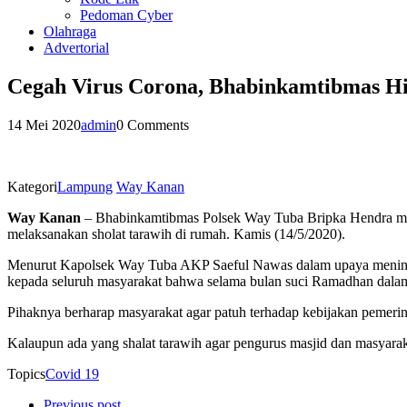
Pedoman Cyber
Olahraga
Advertorial
Cegah Virus Corona, Bhabinkamtibmas H
14 Mei 2020
admin
0 Comments
Kategori
Lampung
Way Kanan
Way Kanan
– Bhabinkamtibmas Polsek Way Tuba Bripka Hendra 
melaksanakan sholat tarawih di rumah. Kamis (14/5/2020).
Menurut Kapolsek Way Tuba AKP Saeful Nawas dalam upaya meningk
kepada seluruh masyarakat bahwa selama bulan suci Ramadhan dalam
Pihaknya berharap masyarakat agar patuh terhadap kebijakan pemerin
Kalaupun ada yang shalat tarawih agar pengurus masjid dan masyarak
Topics
Covid 19
Previous post