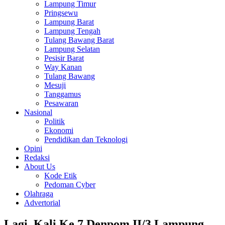
Lampung Timur
Pringsewu
Lampung Barat
Lampung Tengah
Tulang Bawang Barat
Lampung Selatan
Pesisir Barat
Way Kanan
Tulang Bawang
Mesuji
Tanggamus
Pesawaran
Nasional
Politik
Ekonomi
Pendidikan dan Teknologi
Opini
Redaksi
About Us
Kode Etik
Pedoman Cyber
Olahraga
Advertorial
Lagi, Kali Ke 7 Denpom II/3 Lampung