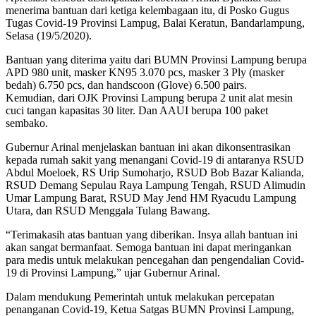
menerima bantuan dari ketiga kelembagaan itu, di Posko Gugus
Tugas Covid-19 Provinsi Lampug, Balai Keratun, Bandarlampung,
Selasa (19/5/2020).
Bantuan yang diterima yaitu dari BUMN Provinsi Lampung berupa
APD 980 unit, masker KN95 3.070 pcs, masker 3 Ply (masker
bedah) 6.750 pcs, dan handscoon (Glove) 6.500 pairs.
Kemudian, dari OJK Provinsi Lampung berupa 2 unit alat mesin
cuci tangan kapasitas 30 liter. Dan AAUI berupa 100 paket
sembako.
Gubernur Arinal menjelaskan bantuan ini akan dikonsentrasikan
kepada rumah sakit yang menangani Covid-19 di antaranya RSUD
Abdul Moeloek, RS Urip Sumoharjo, RSUD Bob Bazar Kalianda,
RSUD Demang Sepulau Raya Lampung Tengah, RSUD Alimudin
Umar Lampung Barat, RSUD May Jend HM Ryacudu Lampung
Utara, dan RSUD Menggala Tulang Bawang.
“Terimakasih atas bantuan yang diberikan. Insya allah bantuan ini
akan sangat bermanfaat. Semoga bantuan ini dapat meringankan
para medis untuk melakukan pencegahan dan pengendalian Covid-
19 di Provinsi Lampung,” ujar Gubernur Arinal.
Dalam mendukung Pemerintah untuk melakukan percepatan
penanganan Covid-19, Ketua Satgas BUMN Provinsi Lampung,