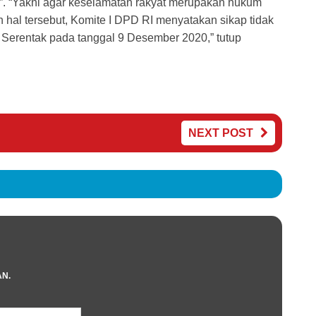
to”. “Yakni agar keselamatan rakyat merupakan hukum
n hal tersebut, Komite I DPD RI menyatakan sikap tidak
 Serentak pada tanggal 9 Desember 2020,” tutup
NEXT POST
AN.