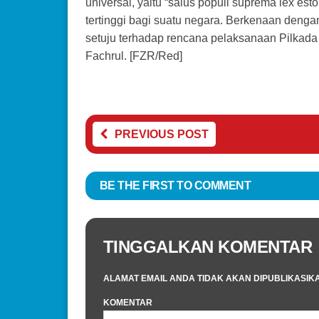
universal, yaitu “salus populi suprema lex es
tertinggi bagi suatu negara. Berkenaan denga
setuju terhadap rencana pelaksanaan Pilkada
Fachrul. [FZR/Red]
PREVIOUS POST
BE THE FIRST TO COMMENT
TINGGALKAN KOMENTAR
ALAMAT EMAIL ANDA TIDAK AKAN DIPUBLIKASIK
KOMENTAR