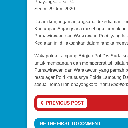
Bhayangkara ke-74
Senin, 29 Juni 2020
Dalam kunjungan anjangsana di kediaman Bri
Kunjungan Anjangsana ini sebagai bentuk pe
Purnawirawan dan Warakawuri Polri, yang tela
Kegiatan ini di laksankan dalam rangka meny
Wakapolda Lampung Brigjen Pol Drs Sudarson
untuk membangun dan mempererat tali silatura
Purnawirawan dan Warakawuri yang pernah b
restu agar Polri khususnya Polda Lampung D
sesuai Tema Hari bhayangkara. Yaitu
kamtibm
PREVIOUS POST
BE THE FIRST TO COMMENT