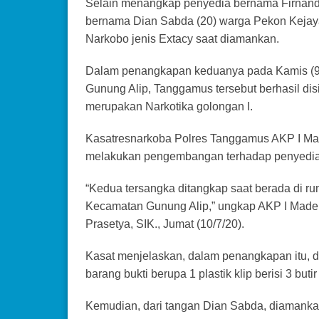
Selain menangkap penyedia bernama Firnando
bernama Dian Sabda (20) warga Pekon Kejay
Narkobo jenis Extacy saat diamankan.
Dalam penangkapan keduanya pada Kamis (9/
Gunung Alip, Tanggamus tersebut berhasil disit
merupakan Narkotika golongan I.
Kasatresnarkoba Polres Tanggamus AKP I Ma
melakukan pengembangan terhadap penyedia/
“Kedua tersangka ditangkap saat berada di r
Kecamatan Gunung Alip,” ungkap AKP I Made
Prasetya, SIK., Jumat (10/7/20).
Kasat menjelaskan, dalam penangkapan itu, 
barang bukti berupa 1 plastik klip berisi 3 buti
Kemudian, dari tangan Dian Sabda, diamankan 1 