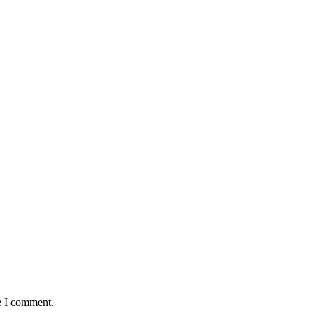
e I comment.