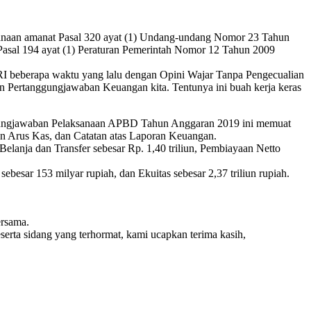
naan amanat Pasal 320 ayat (1) Undang-undang Nomor 23 Tahun
asal 194 ayat (1) Peraturan Pemerintah Nomor 12 Tahun 2009
I beberapa waktu yang lalu dengan Opini Wajar Tanpa Pengecualian
an Pertanggungjawaban Keuangan kita. Tentunya ini buah kerja keras
nggungjawaban Pelaksanaan APBD Tahun Anggaran 2019 ini memuat
n Arus Kas, dan Catatan atas Laporan Keuangan.
anja dan Transfer sebesar Rp. 1,40 triliun, Pembiayaan Netto
esar 153 milyar rupiah, dan Ekuitas sebesar 2,37 triliun rupiah.
ersama.
eserta sidang yang terhormat, kami ucapkan terima kasih,