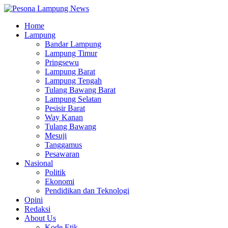
Home
Lampung
Bandar Lampung
Lampung Timur
Pringsewu
Lampung Barat
Lampung Tengah
Tulang Bawang Barat
Lampung Selatan
Pesisir Barat
Way Kanan
Tulang Bawang
Mesuji
Tanggamus
Pesawaran
Nasional
Politik
Ekonomi
Pendidikan dan Teknologi
Opini
Redaksi
About Us
Kode Etik