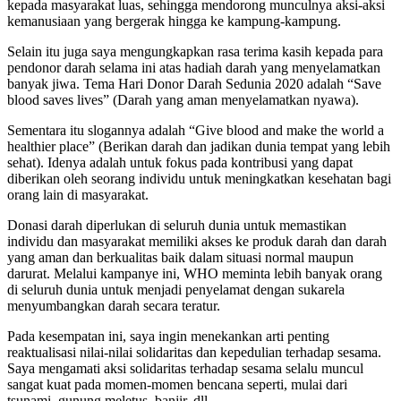
kepada masyarakat luas, sehingga mendorong munculnya aksi-aksi
kemanusiaan yang bergerak hingga ke kampung-kampung.
Selain itu juga saya mengungkapkan rasa terima kasih kepada para
pendonor darah selama ini atas hadiah darah yang menyelamatkan
banyak jiwa. Tema Hari Donor Darah Sedunia 2020 adalah “Save
blood saves lives” (Darah yang aman menyelamatkan nyawa).
Sementara itu slogannya adalah “Give blood and make the world a
healthier place” (Berikan darah dan jadikan dunia tempat yang lebih
sehat). Idenya adalah untuk fokus pada kontribusi yang dapat
diberikan oleh seorang individu untuk meningkatkan kesehatan bagi
orang lain di masyarakat.
Donasi darah diperlukan di seluruh dunia untuk memastikan
individu dan masyarakat memiliki akses ke produk darah dan darah
yang aman dan berkualitas baik dalam situasi normal maupun
darurat. Melalui kampanye ini, WHO meminta lebih banyak orang
di seluruh dunia untuk menjadi penyelamat dengan sukarela
menyumbangkan darah secara teratur.
Pada kesempatan ini, saya ingin menekankan arti penting
reaktualisasi nilai-nilai solidaritas dan kepedulian terhadap sesama.
Saya mengamati aksi solidaritas terhadap sesama selalu muncul
sangat kuat pada momen-momen bencana seperti, mulai dari
tsunami, gunung meletus, banjir, dll.