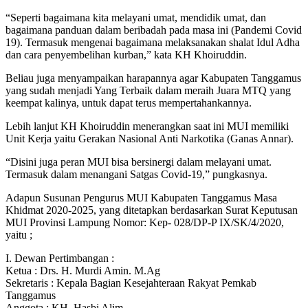
“Seperti bagaimana kita melayani umat, mendidik umat, dan
bagaimana panduan dalam beribadah pada masa ini (Pandemi Covid
19). Termasuk mengenai bagaimana melaksanakan shalat Idul Adha
dan cara penyembelihan kurban,” kata KH Khoiruddin.
Beliau juga menyampaikan harapannya agar Kabupaten Tanggamus
yang sudah menjadi Yang Terbaik dalam meraih Juara MTQ yang
keempat kalinya, untuk dapat terus mempertahankannya.
Lebih lanjut KH Khoiruddin menerangkan saat ini MUI memiliki
Unit Kerja yaitu Gerakan Nasional Anti Narkotika (Ganas Annar).
“Disini juga peran MUI bisa bersinergi dalam melayani umat.
Termasuk dalam menangani Satgas Covid-19,” pungkasnya.
Adapun Susunan Pengurus MUI Kabupaten Tanggamus Masa
Khidmat 2020-2025, yang ditetapkan berdasarkan Surat Keputusan
MUI Provinsi Lampung Nomor: Kep- 028/DP-P IX/SK/4/2020,
yaitu ;
I. Dewan Pertimbangan :
Ketua : Drs. H. Murdi Amin. M.Ag
Sekretaris : Kepala Bagian Kesejahteraan Rakyat Pemkab
Tanggamus
Anggota : KH. Hasbi Alim