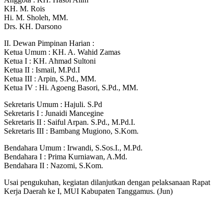
KH. M. Rois
Hi. M. Sholeh, MM.
Drs. KH. Darsono
II. Dewan Pimpinan Harian :
Ketua Umum : KH. A. Wahid Zamas
Ketua I : KH. Ahmad Sultoni
Ketua II : Ismail, M.Pd.I
Ketua III : Arpin, S.Pd., MM.
Ketua IV : Hi. Agoeng Basori, S.Pd., MM.
Sekretaris Umum : Hajuli. S.Pd
Sekretaris I : Junaidi Mancegine
Sekretaris II : Saiful Arpan. S.Pd., M.Pd.I.
Sekretaris III : Bambang Mugiono, S.Kom.
Bendahara Umum : Irwandi, S.Sos.I., M.Pd.
Bendahara I : Prima Kurniawan, A.Md.
Bendahara II : Nazomi, S.Kom.
Usai pengukuhan, kegiatan dilanjutkan dengan pelaksanaan Rapat
Kerja Daerah ke I, MUI Kabupaten Tanggamus. (Jun)