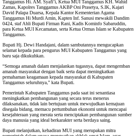
Tanggamus Hi. AM. Syafi’i, Ketua MUI Tanggamus KH. Wahid
Zamas, Kapolres Tanggamus AKBP Oni Prasetya, S.IK, Kajari
David Palapa Duarsa, Kepala Kantor Kementerian Agama
Tanggamus Hi Murdi Amin, Kapten Inf. Sanusi mewakili Dandim
0424, staf Ahli Bupati Firman Rani, Kadis Kominfo Sabaruddin,
para Ketua MUI Kecamatan, serta Ketua Ormas Islam se Kabupaten
Tanggamus.
Bupati Hj. Dewi Handajani, dalam sambutannya mengucapkan
selamat kepada para pengurus MUI Kabupaten Tanggamus yang
baru saja dikukuhkan.
“Semoga amanah dalam menjalankan tugasnya, dapat mengemban
amanah masyarakat dengan baik serta dapat meningkatkan
pemahaman keagamaan kepada masyarakat di Kabupaten
Tanggamus seluruhnya,” kata Bupati.
Pemerintah Kabupaten Tanggamus pada saat ini senantiasa
meningkatkan pembangunan yang secara terus menerus
dilaksanakan, tidak lain bertujuan untuk mewujudkan kemajuan
disegala bidang, memacu pertumbuhan ekonomi untuk mencapai
kesejahteraan yang merata serta menciptakan pembangunan sumber
daya manusia yang ideal berkarakter serta berdaya saing.
Bupati melanjutkan, kehadiran MUI yang merupakan mitra
pemerintah dalam upaya menguatkan akhlak umat Islam, agar