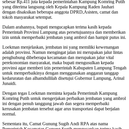
sebesar Rp.411 juta kepada pemerintahan Kampung Komring Putih
yang diterima langsung oleh Kepala Kampung Raden Jauhari
dengan disaksikan beberapa anggota DPRD,Asisten, camat dan
tokoh masyarakat setempat.
Dalam arahannya, bupati mengucapkan terima kasih kepada
Pemerintah Provinsi Lampung atas persetujuannya dan memberikan
izin untuk memperbaiki jembatan yang ambrol dan hampir putus ini.
Loekman menjelaskan, jembatan ini yang memiliki kewenangan
adalah provinsi. Namun mengingat jalan ini merupakan jalur lintas
penghubung dibeberapa kecamatan dan merupakan jalur vital
perekonomian masyarakat, maka bupati mengusulkan kepada
provinsi agar memberi izin pemerintah Kabupaten Lampung Tengah
untuk memperbaikinya dengan menggunakan anggaran tanggap
kedaruratan dan alhamdullilah disetujui Gubernur Lampung, Arinal
Junaidi.
Dengan tegas Loekman meminta kepada Pemerintah Kampung
Komring Putih untuk mengerjakan perbaikan jembatan yang ambrol
ini dengan penuh tanggung jawab dan segera memperbaiki
kerusakan jembatan tersebut agar arus transportasi dapat berjalan
normal.
Sementara itu, Camat Gunung Sugih Andi RPA atas nama
Pemerintah Kecamatan Gunung Sugih mengucapkan terima kasih