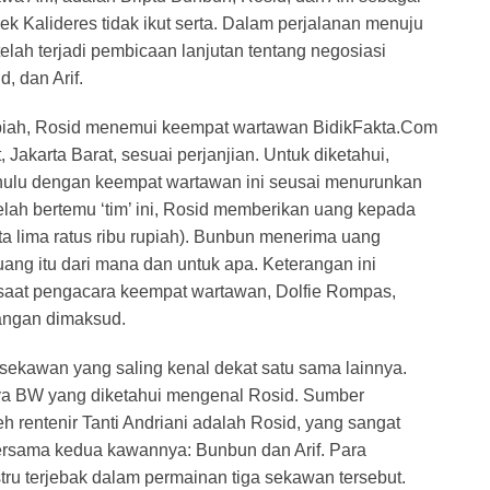
k Kalideres tidak ikut serta. Dalam perjalanan menuju
telah terjadi pembicaan lanjutan tentang negosiasi
, dan Arif.
rupiah, Rosid menemui keempat wartawan BidikFakta.Com
akarta Barat, sesuai perjanjian. Untuk diketahui,
ahulu dengan keempat wartawan ini seusai menurunkan
elah bertemu ‘tim’ ini, Rosid memberikan uang kepada
ta lima ratus ribu rupiah). Bunbun menerima uang
uang itu dari mana dan untuk apa. Keterangan ini
aat pengacara keempat wartawan, Dolfie Rompas,
angan dimaksud.
 sekawan yang saling kenal dekat satu sama lainnya.
ya BW yang diketahui mengenal Rosid. Sumber
 rentenir Tanti Andriani adalah Rosid, yang sangat
rsama kedua kawannya: Bunbun dan Arif. Para
stru terjebak dalam permainan tiga sekawan tersebut.