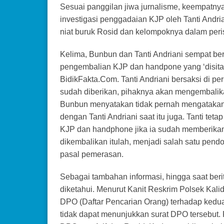
Sesuai panggilan jiwa jurnalisme, keempatny
investigasi penggadaian KJP oleh Tanti Andr
niat buruk Rosid dan kelompoknya dalam peris
Kelima, Bunbun dan Tanti Andriani sempat berb
pengembalian KJP dan handpone yang ‘disita
BidikFakta.Com. Tanti Andriani bersaksi di 
sudah diberikan, pihaknya akan mengembalika
Bunbun menyatakan tidak pernah mengatakan 
dengan Tanti Andriani saat itu juga. Tanti t
KJP dan handphone jika ia sudah memberikan
dikembalikan itulah, menjadi salah satu pend
pasal pemerasan.
Sebagai tambahan informasi, hingga saat beri
diketahui. Menurut Kanit Reskrim Polsek Kali
DPO (Daftar Pencarian Orang) terhadap kedua 
tidak dapat menunjukkan surat DPO tersebut. P