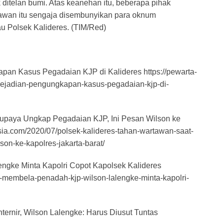
ditelan bumi. Atas keanehan itu, beberapa pihak
wan itu sengaja disembunyikan para oknum
au Polsek Kalideres. (TIM/Red)
apan Kasus Pegadaian KJP di Kalideres https://pewarta-
-kejadian-pengungkapan-kasus-pegadaian-kjp-di-
rupaya Ungkap Pegadaian KJP, Ini Pesan Wilson ke
esia.com/2020/07/polsek-kalideres-tahan-wartawan-saat-
on-ke-kapolres-jakarta-barat/
ngke Minta Kapolri Copot Kapolsek Kalideres
a-membela-penadah-kjp-wilson-lalengke-minta-kapolri-
ternir, Wilson Lalengke: Harus Diusut Tuntas