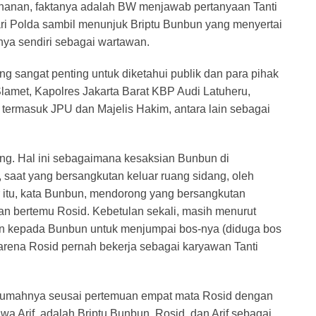
tahanan, faktanya adalah BW menjawab pertanyaan Tanti
ari Polda sambil menunjuk Briptu Bunbun yang menyertai
ya sendiri sebagai wartawan.
ng sangat penting untuk diketahui publik dan para pihak
Slamet, Kapolres Jakarta Barat KBP Audi Latuheru,
, termasuk JPU dan Majelis Hakim, antara lain sebagai
ang. Hal ini sebagaimana kesaksian Bunbun di
, saat yang bersangkutan keluar ruang sidang, oleh
 itu, kata Bunbun, mendorong yang bersangkutan
dan bertemu Rosid. Kebetulan sekali, masih menurut
n kepada Bunbun untuk menjumpai bos-nya (diduga bos
arena Rosid pernah bekerja sebagai karyawan Tanti
 rumahnya seusai pertemuan empat mata Rosid dengan
wa Arif, adalah Briptu Bunbun, Rosid, dan Arif sebagai