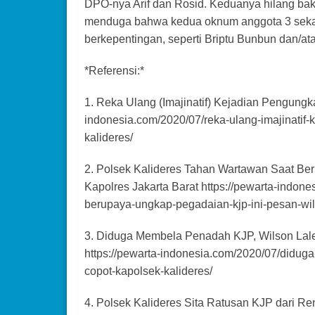
DPO-nya Arif dan Rosid. Keduanya hilang bak 
menduga bahwa kedua oknum anggota 3 seka
berkepentingan, seperti Briptu Bunbun dan/at
*Referensi:*
1. Reka Ulang (Imajinatif) Kejadian Pengungk
indonesia.com/2020/07/reka-ulang-imajinatif
kalideres/
2. Polsek Kalideres Tahan Wartawan Saat Be
Kapolres Jakarta Barat https://pewarta-indon
berupaya-ungkap-pegadaian-kjp-ini-pesan-wils
3. Diduga Membela Penadah KJP, Wilson Lale
https://pewarta-indonesia.com/2020/07/didug
copot-kapolsek-kalideres/
4. Polsek Kalideres Sita Ratusan KJP dari Ren