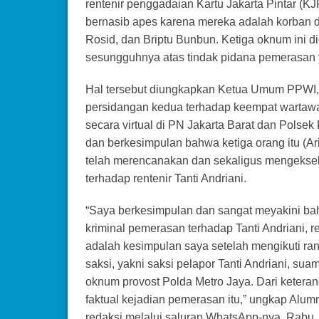
rentenir penggadaian Kartu Jakarta Pintar (KJP
bernasib apes karena mereka adalah korban 
Rosid, dan Briptu Bunbun. Ketiga oknum ini di
sesungguhnya atas tindak pidana pemerasan ya
Hal tersebut diungkapkan Ketua Umum PPWI, 
persidangan kedua terhadap keempat wartawan 
secara virtual di PN Jakarta Barat dan Polsek
dan berkesimpulan bahwa ketiga orang itu (Ar
telah merencanakan dan sekaligus mengekse
terhadap rentenir Tanti Andriani.
“Saya berkesimpulan dan sangat meyakini bah
kriminal pemerasan terhadap Tanti Andriani, r
adalah kesimpulan saya setelah mengikuti ra
saksi, yakni saksi pelapor Tanti Andriani, su
oknum provost Polda Metro Jaya. Dari keterangan
faktual kejadian pemerasan itu,” ungkap Alu
redaksi melalui saluran WhatsApp-nya, Rabu,