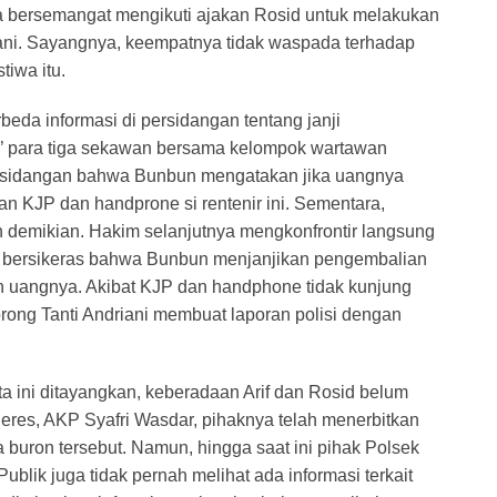
a bersemangat mengikuti ajakan Rosid untuk melakukan
iani. Sayangnya, keempatnya tidak waspada terhadap
tiwa itu.
eda informasi di persidangan tentang janji
’ para tiga sekawan bersama kelompok wartawan
persidangan bahwa Bunbun mengatakan jika uangnya
n KJP dan handprone si rentenir ini. Sementara,
demikian. Hakim selanjutnya mengkonfrontir langsung
etap bersikeras bahwa Bunbun menjanjikan pengembalian
 uangnya. Akibat KJP dan handphone tidak kunjung
orong Tanti Andriani membuat laporan polisi dengan
ta ini ditayangkan, keberadaan Arif dan Rosid belum
deres, AKP Syafri Wasdar, pihaknya telah menerbitkan
buron tersebut. Namun, hingga saat ini pihak Polsek
ublik juga tidak pernah melihat ada informasi terkait