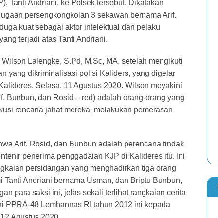
), Tanti Andriani, ke Polsek tersebut. Dikatakan
dugaan persengkongkolan 3 sekawan bernama Arif,
duga kuat sebagai aktor intelektual dan pelaku
ng terjadi atas Tanti Andriani.
Wilson Lalengke, S.Pd, M.Sc, MA, setelah mengikuti
yang dikriminalisasi polisi Kaliders, yang digelar
 Kalideres, Selasa, 11 Agustus 2020. Wilson meyakini
if, Bunbun, dan Rosid – red) adalah orang-orang yang
kusi rencana jahat mereka, melakukan pemerasan
wa Arif, Rosid, dan Bunbun adalah perencana tindak
entenir penerima penggadaian KJP di Kalideres itu. Ini
ngkaian persidangan yang menghadirkan tiga orang
ami Tanti Andriani bernama Usman, dan Briptu Bunbun,
 para saksi ini, jelas sekali terlihat rangkaian cerita
mni PPRA-48 Lemhannas RI tahun 2012 ini kepada
 12 Agustus 2020.