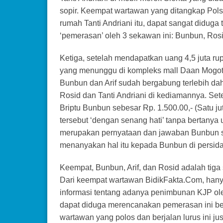
sopir. Keempat wartawan yang ditangkap Polse
rumah Tanti Andriani itu, dapat sangat diduga 
‘pemerasan’ oleh 3 sekawan ini: Bunbun, Rosid
Ketiga, setelah mendapatkan uang 4,5 juta 
yang menunggu di kompleks mall Daan Mogot, J
Bunbun dan Arif sudah bergabung terlebih d
Rosid dan Tanti Andriani di kediamannya. Set
Briptu Bunbun sebesar Rp. 1.500.00,- (Satu ju
tersebut ‘dengan senang hati’ tanpa bertanya 
merupakan pernyataan dan jawaban Bunbun s
menanyakan hal itu kepada Bunbun di persid
Keempat, Bunbun, Arif, dan Rosid adalah tiga
Dari keempat wartawan BidikFakta.Com, han
informasi tentang adanya penimbunan KJP oleh
dapat diduga merencanakan pemerasan ini be
wartawan yang polos dan berjalan lurus ini ju