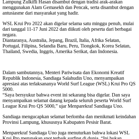
Lampung Zulkifli Hasan disambut dengan tradisi arak-arakan
menggunakan Alam Gemasekh dan Pencak, serta disambut dengan
antusiasme dari masyarakat yang hadir.
WSL Krui Pro 2022 akan digelar selama satu minggu penuh, mulai
dari tanggal 11-17 Juni 2022 dan diikuti oleh peserta dari berbagai
negara.
Diantaranya, Australia, Jepang, Brazil, Italia, Afrika Selatan,
Portugal, Filipina, Selandia Baru, Peru, Tiongkok, Korea Selatan,
Thailand, Swedia, Inggris, Amerika Serikat, dan Indonesia.
Dalam sambutannya, Menteri Pariwisata dan Ekonomi Kreatif
Republik Indonesia, Sandiaga Salahudin Uno, menyampaikan
apresiasi atas terlaksananya World Surf League (WSL) Krui Pro QS
5000.
“Saya bersyukur bahwa event ini sekarang bisa digelar. Dan saya
menyampaikan selamat datang kepada seluruh peserta World Surf
League Krui Pro QS 5000,” ujar Menparekraf Sandiaga Uno.
Sandiaga mengucapkan selamat berlomba dan menikmati keindahan
Provinsi Lampung, khususnya Kabupaten Pesisir Barat.
Menparekraf Sandiaga Uno juga menuturkan bahwa lokasi WSL
Krui Pro merupakan spot terbaik surfing di dunia. “Ini bukan