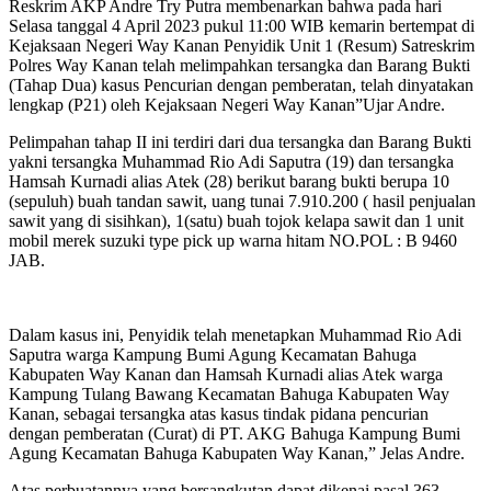
Reskrim AKP Andre Try Putra membenarkan bahwa pada hari
Selasa tanggal 4 April 2023 pukul 11:00 WIB kemarin bertempat di
Kejaksaan Negeri Way Kanan Penyidik Unit 1 (Resum) Satreskrim
Polres Way Kanan telah melimpahkan tersangka dan Barang Bukti
(Tahap Dua) kasus Pencurian dengan pemberatan, telah dinyatakan
lengkap (P21) oleh Kejaksaan Negeri Way Kanan”Ujar Andre.
Pelimpahan tahap II ini terdiri dari dua tersangka dan Barang Bukti
yakni tersangka Muhammad Rio Adi Saputra (19) dan tersangka
Hamsah Kurnadi alias Atek (28) berikut barang bukti berupa 10
(sepuluh) buah tandan sawit, uang tunai 7.910.200 ( hasil penjualan
sawit yang di sisihkan), 1(satu) buah tojok kelapa sawit dan 1 unit
mobil merek suzuki type pick up warna hitam NO.POL : B 9460
JAB.
Dalam kasus ini, Penyidik telah menetapkan Muhammad Rio Adi
Saputra warga Kampung Bumi Agung Kecamatan Bahuga
Kabupaten Way Kanan dan Hamsah Kurnadi alias Atek warga
Kampung Tulang Bawang Kecamatan Bahuga Kabupaten Way
Kanan, sebagai tersangka atas kasus tindak pidana pencurian
dengan pemberatan (Curat) di PT. AKG Bahuga Kampung Bumi
Agung Kecamatan Bahuga Kabupaten Way Kanan,” Jelas Andre.
Atas perbuatannya yang bersangkutan dapat dikenai pasal 363