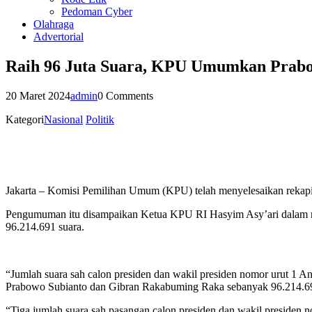
Pedoman Cyber
Olahraga
Advertorial
Raih 96 Juta Suara, KPU Umumkan Prabo
20 Maret 2024
admin
0 Comments
Kategori
Nasional
Politik
Jakarta – Komisi Pemilihan Umum (KPU) telah menyelesaikan rekapi
Pengumuman itu disampaikan Ketua KPU RI Hasyim Asy’ari dalam rap
96.214.691 suara.
“Jumlah suara sah calon presiden dan wakil presiden nomor urut 1 
Prabowo Subianto dan Gibran Rakabuming Raka sebanyak 96.214.69
“Tiga jumlah suara sah pasangan calon presiden dan wakil presid