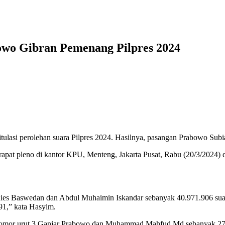
wo Gibran Pemenang Pilpres 2024
tulasi perolehan suara Pilpres 2024. Hasilnya, pasangan Prabowo Su
at pleno di kantor KPU, Menteng, Jakarta Pusat, Rabu (20/3/2024) d
Anies Baswedan dan Abdul Muhaimin Iskandar sebanyak 40.971.906 suar
1,” kata Hasyim.
en nomor urut 3 Ganjar Prabowo dan Muhammad Mahfud Md sebanyak 27