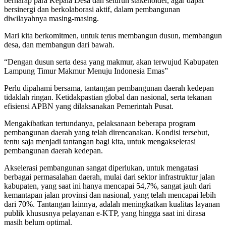
berharap para Kepala Desa dan seluruh stakeholder, agar dapat
bersinergi dan berkolaborasi aktif, dalam pembangunan
diwilayahnya masing-masing.
Mari kita berkomitmen, untuk terus membangun dusun, membangun
desa, dan membangun dari bawah.
“Dengan dusun serta desa yang makmur, akan terwujud Kabupaten
Lampung Timur Makmur Menuju Indonesia Emas”
Perlu dipahami bersama, tantangan pembangunan daerah kedepan
tidaklah ringan. Ketidakpastian global dan nasional, serta tekanan
efisiensi APBN yang dilaksanakan Pemerintah Pusat.
Mengakibatkan tertundanya, pelaksanaan beberapa program
pembangunan daerah yang telah direncanakan. Kondisi tersebut,
tentu saja menjadi tantangan bagi kita, untuk mengakselerasi
pembangunan daerah kedepan.
Akselerasi pembangunan sangat diperlukan, untuk mengatasi
berbagai permasalahan daerah, mulai dari sektor infrastruktur jalan
kabupaten, yang saat ini hanya mencapai 54,7%, sangat jauh dari
kemantapan jalan provinsi dan nasional, yang telah mencapai lebih
dari 70%. Tantangan lainnya, adalah meningkatkan kualitas layanan
publik khususnya pelayanan e-KTP, yang hingga saat ini dirasa
masih belum optimal.