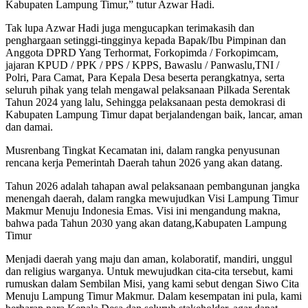
Kabupaten Lampung Timur,” tutur Azwar Hadi.
Tak lupa Azwar Hadi juga mengucapkan terimakasih dan
penghargaan setinggi-tingginya kepada Bapak/Ibu Pimpinan dan
Anggota DPRD Yang Terhormat, Forkopimda / Forkopimcam,
jajaran KPUD / PPK / PPS / KPPS, Bawaslu / Panwaslu,TNI /
Polri, Para Camat, Para Kepala Desa beserta perangkatnya, serta
seluruh pihak yang telah mengawal pelaksanaan Pilkada Serentak
Tahun 2024 yang lalu, Sehingga pelaksanaan pesta demokrasi di
Kabupaten Lampung Timur dapat berjalandengan baik, lancar, aman
dan damai.
Musrenbang Tingkat Kecamatan ini, dalam rangka penyusunan
rencana kerja Pemerintah Daerah tahun 2026 yang akan datang.
Tahun 2026 adalah tahapan awal pelaksanaan pembangunan jangka
menengah daerah, dalam rangka mewujudkan Visi Lampung Timur
Makmur Menuju Indonesia Emas. Visi ini mengandung makna,
bahwa pada Tahun 2030 yang akan datang,Kabupaten Lampung
Timur
Menjadi daerah yang maju dan aman, kolaboratif, mandiri, unggul
dan religius warganya. Untuk mewujudkan cita-cita tersebut, kami
rumuskan dalam Sembilan Misi, yang kami sebut dengan Siwo Cita
Menuju Lampung Timur Makmur. Dalam kesempatan ini pula, kami