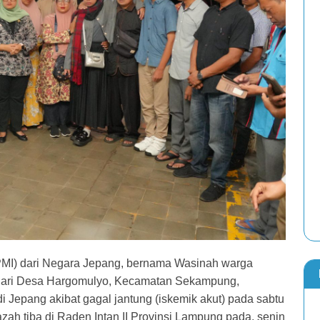
PMI) dari Negara Jepang, bernama Wasinah warga
dari Desa Hargomulyo, Kecamatan Sekampung,
 Jepang akibat gagal jantung (iskemik akut) pada sabtu
zah tiba di Raden Intan II Provinsi Lampung pada, senin