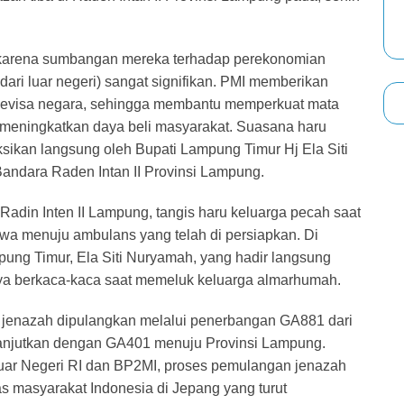
a karena sumbangan mereka terhadap perekonomian
dari luar negeri) sangat signifikan. PMI memberikan
 devisa negara, sehingga membantu memperkuat mata
meningkatkan daya beli masyarakat. Suasana haru
ikan langsung oleh Bupati Lampung Timur Hj Ela Siti
ndara Raden Intan II Provinsi Lampung.
din Inten II Lampung, tangis haru keluarga pecah saat
awa menuju ambulans yang telah di persiapkan. Di
pung Timur, Ela Siti Nuryamah, yang hadir langsung
a berkaca-kaca saat memeluk keluarga almarhumah.
, jenazah dipulangkan melalui penerbangan GA881 dari
ilanjutkan dengan GA401 menuju Provinsi Lampung.
Luar Negeri RI dan BP2MI, proses pemulangan jenazah
s masyarakat Indonesia di Jepang yang turut