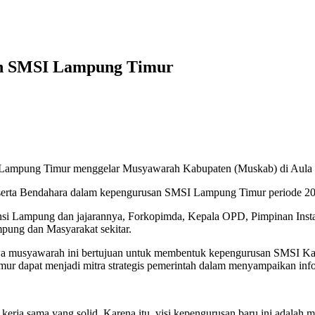
n SMSI Lampung Timur
 Lampung Timur menggelar Musyawarah Kabupaten (Muskab) di Aula R
 serta Bendahara dalam kepengurusan SMSI Lampung Timur periode 2
si Lampung dan jajarannya, Forkopimda, Kepala OPD, Pimpinan Instan
ung dan Masyarakat sekitar.
musyawarah ini bertujuan untuk membentuk kepengurusan SMSI Kab
 dapat menjadi mitra strategis pemerintah dalam menyampaikan info
pa kerja sama yang solid. Karena itu, visi kepengurusan baru ini ada