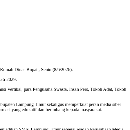
umah Dinas Bupati, Senin (8/6/2026).
026-2029.
si Vertikal, para Pengusaha Swasta, Insan Pers, Tokoh Adat, Tokoh
upaten Lampung Timur sekaligus memperkuat peran media siber
rmasi yang edukatif dan berimbang kepada masyarakat.
lah menjadikan SMSI Lampung Timur sebagai wadah Perusahaan Media