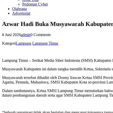
Pedoman Cyber
Olahraga
Advertorial
Azwar Hadi Buka Musyawarah Kabupate
8 Juni 2026
admin
0 Comments
Kategori
Lampung
Lampung Timur
Lampung Timur – Serikat Media Siber Indonesia (SMSI) Kabupaten
Musyawarah Kabupaten ini dalam rangka memilih Ketua, Sekretaris
Musyawarah tersebut dihadiri oleh Donny Irawan Ketua SMSI Provin
Agama, Pemuda, Mahasiswa, SMSI Kabupaten Kota se-provinsi Lamp
Dalam sambutannya, Ketua SMSI Lampung Timur menuturkan bahwa 
dalam pembangunan daerah serta agar SMSI Kabupaten Lampung Timur
“Sebuah organisasi tidak akan berjalan dan mencapai tujuannya tan