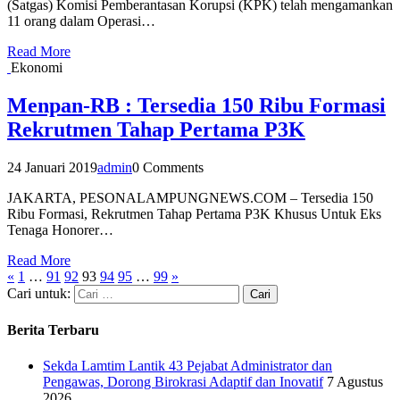
(Satgas) Komisi Pemberantasan Korupsi (KPK) telah mengamankan
11 orang dalam Operasi…
Read More
Ekonomi
Menpan-RB : Tersedia 150 Ribu Formasi
Rekrutmen Tahap Pertama P3K
24 Januari 2019
admin
0 Comments
JAKARTA, PESONALAMPUNGNEWS.COM – Tersedia 150
Ribu Formasi, Rekrutmen Tahap Pertama P3K Khusus Untuk Eks
Tenaga Honorer…
Read More
«
1
…
91
92
93
94
95
…
99
»
Cari untuk:
Berita Terbaru
Sekda Lamtim Lantik 43 Pejabat Administrator dan
Pengawas, Dorong Birokrasi Adaptif dan Inovatif
7 Agustus
2026