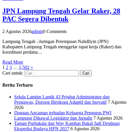
JPN Lampung Tengah Gelar Raker, 28
PAC Segera Dibentuk
2 Agustus 2026
admin
0 Comments
Lampung Tengah –Jaringan Perempuan Nahdliyin (JPN)
Kabupaten Lampung Tengah menggelar rapat kerja (Raker) dan
koordinasi perdana…
Read More
1
2
3
…
1,502
»
Cari untuk:
Berita Terbaru
Sekda Lamtim Lantik 43 Pejabat Administrator dan
Pengawas, Dorong Birokrasi Adaptif dan Inovatif
7 Agustus
2026
Dugaan Ancaman terhadap Keluarga Pengurus PWI
Lampung Dikawal Legislator dan Jurnalis
7 Agustus 2026
Taman Purbakala dan Way Kambas Bakal Jadi Destinasi
Ekspedisi Budaya HPN 2027
6 Agustus 2026