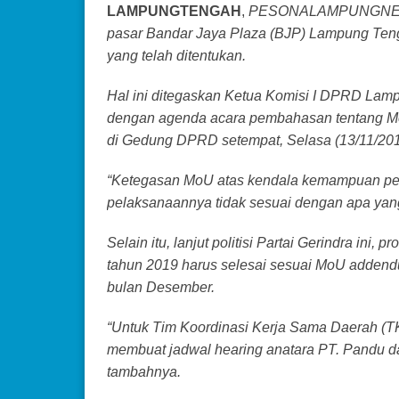
LAMPUNGTENGAH
,
PESONALAMPUNGNEWS.
pasar Bandar Jaya Plaza (BJP) Lampung Teng
yang telah ditentukan.
Hal ini ditegaskan Ketua Komisi I DPRD Lampu
dengan agenda acara pembahasan tentang Mo
di Gedung DPRD setempat, Selasa (13/11/201
“Ketegasan MoU atas kendala kemampuan pen
pelaksanaannya tidak sesuai dengan apa yang 
Selain itu, lanjut politisi Partai Gerindra in
tahun 2019 harus selesai sesuai MoU addend
bulan Desember.
“Untuk Tim Koordinasi Kerja Sama Daerah (TK
membuat jadwal hearing anatara PT. Pandu d
tambahnya.