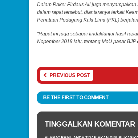
Dalam Raker Firdaus Ali juga menyampaikan
dalam rapat tersebut, diantaranya terkait K
Penataan Pedagang Kaki Lima (PKL) berjalan
“Rapat ini juga sebagai tindaklanjut hasil r
Nopember 2018 lalu, tentang MoU pasar BJP 
PREVIOUS POST
BE THE FIRST TO COMMENT
TINGGALKAN KOMENTAR
ALAMAT EMAIL ANDA TIDAK AKAN DIPUBLIKASIK