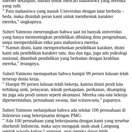
internet sekalipun, namun untuk mencari mahasiswa yang beretika
yang sulit.
” Para mahasiswa yang masuk Universitas dengan latar berbeda –
beda, maka disinilah peran kami untuk membentuk karakter
mereka,” ungkapnya.
Suheri Yatmono menerangkan bahwa saat ini banyak universitas
yang hanya mementingkan pendidikan dibidang ilmu pengetahuan,
tanpa memperdulikan etika para mahasiswa mereka.
” Namun disini, kami memprioritaskan pendidikan karakter, disini
kami ada pendidikan karakter satu, dua dan tiga, juga ada psikologi
nasional, ditambah pendidikan yang berkaitan dengan keahlian
mereka,” terangnya.
Suheri Yatmono memaparkan bahwa hampir 99 persen lulusan telah
terserap dunia kerja.
” Hampir 99 persen lulusan telah bekerja, karena disini prodi kita
terbilang unik, pelayaran, teknik perkapalan, perikanan, disamping
itu juga ada prodi umum seperti akuntansi. Mereka rata-rata bekerja
dipemerintahan, perusahaan swasta, dan wiraswasta,” paparnya.
Suheri Yatmono melanjutkan bahwa ada sekitar 100 perusahaan di
Indonesia yang bekerjasama dengan PMG.
” Ada 100 perusahaan yang bekerjasama.dengan kami yang tersebar
diseluruh Indonesia, maka saya mengajak anak-anak Lampung
setelah wisuda keluar Lampung, agar mereka dapat lebih