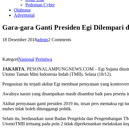
Pedoman Cyber
Olahraga
Advertorial
Gara-gara Ganti Presiden Egi Dilempari 
18 Desember 2018
admin
2 Comments
Kategori
Nasional
Peristiwa
JAKARTA
, PESONALAMPUNGNEWS.COM – Egi Sujana diusir dan di
Utomo Taman Mini Indonesia Indah (TMII), Selasa (18/12).
Pengusiran itu terjadi akibat Egi membuat pernyataan yang kontrov
Awalnya narasi yang disampaikan masih disambut baik para peserta i
Akibat pernyataan ganti presiden 2019 itu, insan pers memaksa egi t
mubes tidak boleh ditunggangi politik.
Selain itu, berdasarkan surat Badan Pengelola dan Pengembangan TM
UtomoTMII tertuang pada poin 2 tidak diperkenankan melakukan kegi