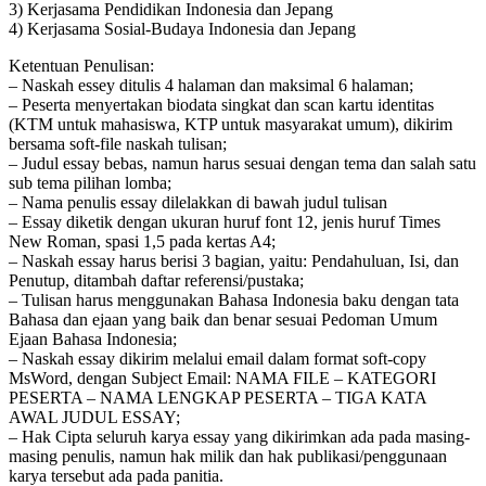
3) Kerjasama Pendidikan Indonesia dan Jepang
4) Kerjasama Sosial-Budaya Indonesia dan Jepang
Ketentuan Penulisan:
– Naskah essey ditulis 4 halaman dan maksimal 6 halaman;
– Peserta menyertakan biodata singkat dan scan kartu identitas
(KTM untuk mahasiswa, KTP untuk masyarakat umum), dikirim
bersama soft-file naskah tulisan;
– Judul essay bebas, namun harus sesuai dengan tema dan salah satu
sub tema pilihan lomba;
– Nama penulis essay dilelakkan di bawah judul tulisan
– Essay diketik dengan ukuran huruf font 12, jenis huruf Times
New Roman, spasi 1,5 pada kertas A4;
– Naskah essay harus berisi 3 bagian, yaitu: Pendahuluan, Isi, dan
Penutup, ditambah daftar referensi/pustaka;
– Tulisan harus menggunakan Bahasa Indonesia baku dengan tata
Bahasa dan ejaan yang baik dan benar sesuai Pedoman Umum
Ejaan Bahasa Indonesia;
– Naskah essay dikirim melalui email dalam format soft-copy
MsWord, dengan Subject Email: NAMA FILE – KATEGORI
PESERTA – NAMA LENGKAP PESERTA – TIGA KATA
AWAL JUDUL ESSAY;
– Hak Cipta seluruh karya essay yang dikirimkan ada pada masing-
masing penulis, namun hak milik dan hak publikasi/penggunaan
karya tersebut ada pada panitia.