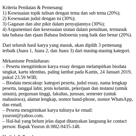
Kriteria Penilaian & Pemenang:
1) Kesesuaian topik tulisan dengan tema dan sub tema (20%);
2) Kesesuaian judul dengan isi (30%);
3) Gagasan dan alur pikir dalam penyajiannya (30%);
4) Argumentasi dan kesesuaian uraian dalam penulisan, termasuk
tata bahasa dan ejaan Bahasa Indonesia yang baik dan benar (20%).
Dari seluruh hasil karya yang masuk, akan dipilih 3 pemenang
terbaik (Juara 1, Juara 2, dan Juara 3) dari masing-masing kategori.
Mekanisme Pendaftaran:
– Peserta mengirimkon karya essay dengan melampirkan biodata
singkat, kartu identitas, paling lambat pada Kamis, 24 Januari 2019,
pukul 23.59 WIB;
– Biodata mencakup: kategori peserta, judul essay, nama lengkap
peserta, tanggal lahir, jenis kelamin, pekerjaan dan instansi (untuk
umum), perguruan tinggi, fakultas, jurusan, semester (untuk
mahasiswa), alamat lengkap, nomor hand-phone, nomor WhatsApp,
dan email;
– Peserta mengirimkan karya tulisnya ke email:
yusront@yahoo.com.
– Hal-hal yang belum jelas dapat ditanyakan langsung ke contact
person: Bapak Yusron di 08l2-9435-148.