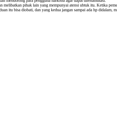
 mendorong para pengguna narkoba agar dapat direhabilitasi.
n melibatkan pihak lain yang mempunyai atensi ubtuk itu. Ketika peme
uan itu bisa diobati, dan yang kedua jangan sampai ada hp didalam, ma