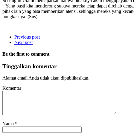
Sri Puguh Utami memaparkan bahwa pihaknya akan mengupayakan dan
” Yang pasti kita mendorong supaya mereka tetap dapat direhab denga
pihak lain yang bisa memberikan atensi, sehingga mereka yang kecand
pungkasnya. (Sus)
Previous post
Next post
Be the first to comment
Tinggalkan komentar
Alamat email Anda tidak akan dipublikasikan.
Komentar
Nama
*