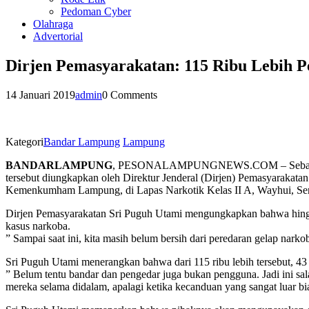
Pedoman Cyber
Olahraga
Advertorial
Dirjen Pemasyarakatan: 115 Ribu Lebih 
14 Januari 2019
admin
0 Comments
Kategori
Bandar Lampung
Lampung
BANDARLAMPUNG
, PESONALAMPUNGNEWS.COM – Sebanyak 115
tersebut diungkapkan oleh Direktur Jenderal (Dirjen) Pemasyarakata
Kemenkumham Lampung, di Lapas Narkotik Kelas II A, Wayhui, Seni
Dirjen Pemasyarakatan Sri Puguh Utami mengungkapkan bahwa hingga
kasus narkoba.
” Sampai saat ini, kita masih belum bersih dari peredaran gelap nar
Sri Puguh Utami menerangkan bahwa dari 115 ribu lebih tersebut, 43 
” Belum tentu bandar dan pengedar juga bukan pengguna. Jadi ini sa
mereka selama didalam, apalagi ketika kecanduan yang sangat luar bi