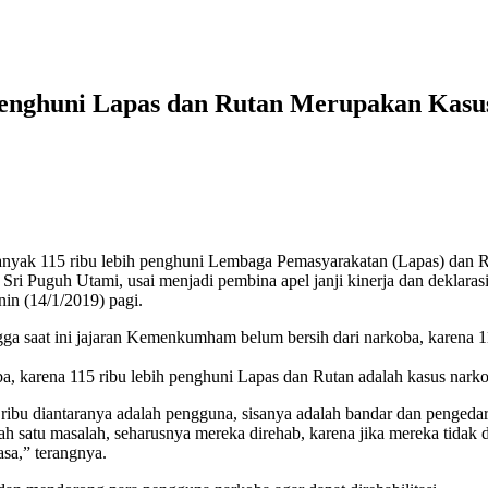
Penghuni Lapas dan Rutan Merupakan Kasu
 ribu lebih penghuni Lembaga Pemasyarakatan (Lapas) dan Rumah
n Sri Puguh Utami, usai menjadi pembina apel janji kinerja dan dekla
n (14/1/2019) pagi.
 saat ini jajaran Kemenkumham belum bersih dari narkoba, karena 11
koba, karena 115 ribu lebih penghuni Lapas dan Rutan adalah kasus nar
ribu diantaranya adalah pengguna, sisanya adalah bandar dan pengedar
lah satu masalah, seharusnya mereka direhab, karena jika mereka tida
asa,” terangnya.