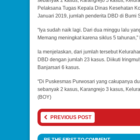
sebanyak 2 kasus, Karangrejo 3 kasus, Kelura
Pelaksana Tugas Kepala Dinas Kesehatan Kota
Januari 2019, jumlah penderita DBD di Bumi 
“Iya sudah naik lagi. Dari dua minggu lalu ya
Memang meningkat karena siklus 5 tahunan,” ka
Ia menjelaskan, dari jumlah tersebut Kelurah
DBD dengan jumlah 23 kasus. Diikuti Iringmu
Banjarsari 6 kasus.
“Di Puskesmas Purwosari yang cakupanya dua
sebanyak 2 kasus, Karangrejo 3 kasus, Kelura
(BOY)
PREVIOUS POST
BE THE FIRST TO COMMENT