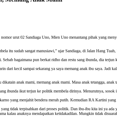
rut 02 Sandiaga Uno, Mien Uno menantang pihak yang menyebut 
bela itu sudah sangat manusiawi,” ujar Sandiaga, di Jalan Hang Tuah,
Sebab bagaimana pun berkat ridho dan restu sang ibunda, dia terjun ke
iajarin dari kecil sampai sekarang ya saya memang anak ibu saya. Jadi
u dikatain anak mami, memang anak mami. Masa anak tetangga, anak t
g ibunda ikut terjun ke politik membela dirinya. Menurutnya, sosok ib
ukarno yang menjahit bendera merah putih. Kemudian RA Kartini yang 
ang tidak terpisahkan dari proses politik. Dan ibu-ibu kita ini ya ada y
ma kalau anaknya mendapatkan ketidakadilan. Mungkin tidak disuarakan