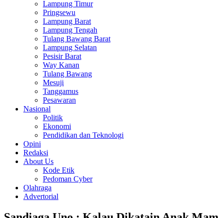
Lampung Timur
Pringsewu
Lampung Barat
Lampung Tengah
Tulang Bawang Barat
Lampung Selatan
Pesisir Barat
Way Kanan
Tulang Bawang
Mesuji
Tanggamus
Pesawaran
Nasional
Politik
Ekonomi
Pendidikan dan Teknologi
Opini
Redaksi
About Us
Kode Etik
Pedoman Cyber
Olahraga
Advertorial
Sandiaga Uno : Kalau Dikatain Anak M