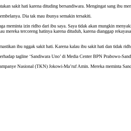
akan sakit hati karena dituding bersandiwara. Mengingat sang ibu meng
embelanya. Dia tak mau ibunya semakin tersakiti.
a meminta izin ridho dari ibu saya. Saya tidak akan mungkin menyakiti
alau mereka tercoreng hatinya karena dituduh, karena dianggap rekayas
astikan ibu nggak sakit hati. Karena kalau ibu sakit hati dan tidak rid
ya terhadap tagline ‘Sandiwara Uno’ di Media Center BPN Prabowo-Sa
ampanye Nasional (TKN) Jokowi-Ma’ruf Amin. Mereka meminta Sandiag