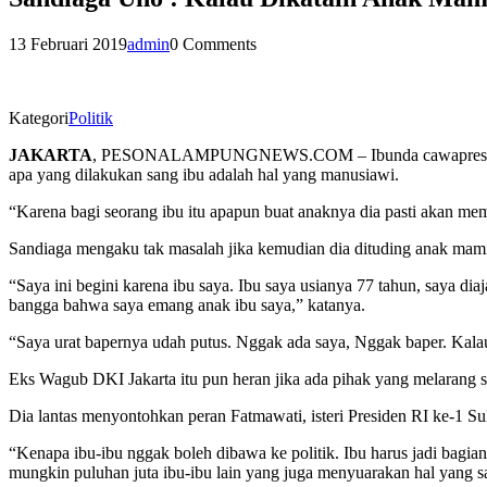
13 Februari 2019
admin
0 Comments
Kategori
Politik
JAKARTA
, PESONALAMPUNGNEWS.COM – Ibunda cawapres nomor u
apa yang dilakukan sang ibu adalah hal yang manusiawi.
“Karena bagi seorang ibu itu apapun buat anaknya dia pasti akan mem
Sandiaga mengaku tak masalah jika kemudian dia dituding anak mami. 
“Saya ini begini karena ibu saya. Ibu saya usianya 77 tahun, saya d
bangga bahwa saya emang anak ibu saya,” katanya.
“Saya urat bapernya udah putus. Nggak ada saya, Nggak baper. Kala
Eks Wagub DKI Jakarta itu pun heran jika ada pihak yang melarang san
Dia lantas menyontohkan peran Fatmawati, isteri Presiden RI ke-1 S
“Kenapa ibu-ibu nggak boleh dibawa ke politik. Ibu harus jadi bagian y
mungkin puluhan juta ibu-ibu lain yang juga menyuarakan hal yang sa