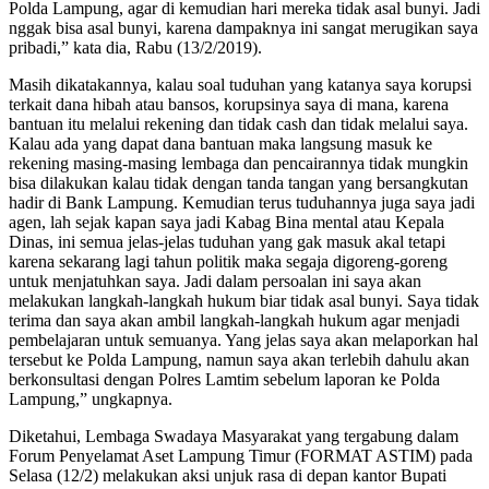
Polda Lampung, agar di kemudian hari mereka tidak asal bunyi. Jadi
nggak bisa asal bunyi, karena dampaknya ini sangat merugikan saya
pribadi,” kata dia, Rabu (13/2/2019).
Masih dikatakannya, kalau soal tuduhan yang katanya saya korupsi
terkait dana hibah atau bansos, korupsinya saya di mana, karena
bantuan itu melalui rekening dan tidak cash dan tidak melalui saya.
Kalau ada yang dapat dana bantuan maka langsung masuk ke
rekening masing-masing lembaga dan pencairannya tidak mungkin
bisa dilakukan kalau tidak dengan tanda tangan yang bersangkutan
hadir di Bank Lampung. Kemudian terus tuduhannya juga saya jadi
agen, lah sejak kapan saya jadi Kabag Bina mental atau Kepala
Dinas, ini semua jelas-jelas tuduhan yang gak masuk akal tetapi
karena sekarang lagi tahun politik maka segaja digoreng-goreng
untuk menjatuhkan saya. Jadi dalam persoalan ini saya akan
melakukan langkah-langkah hukum biar tidak asal bunyi. Saya tidak
terima dan saya akan ambil langkah-langkah hukum agar menjadi
pembelajaran untuk semuanya. Yang jelas saya akan melaporkan hal
tersebut ke Polda Lampung, namun saya akan terlebih dahulu akan
berkonsultasi dengan Polres Lamtim sebelum laporan ke Polda
Lampung,” ungkapnya.
Diketahui, Lembaga Swadaya Masyarakat yang tergabung dalam
Forum Penyelamat Aset Lampung Timur (FORMAT ASTIM) pada
Selasa (12/2) melakukan aksi unjuk rasa di depan kantor Bupati