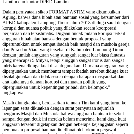
Lamtim dan kantor DPRD Lamtim.
Dalam pernyataan sikap FORMAT ASTIM yang disampaikan
Agung, bahwa dana hibah atau bantuan sosial yang bersumber dari
APBD kabupaten Lampung Timur tahun 2018 di duga sarat dengan
korupsi dan nuansa politik yang dilakukan secara koorporasi
berjamaah dan tersistimatis. Dugaan tindak pidana korupsi terkait
anggaran hibah atau bansos dengan bentuk proposal yang
diperuntukkan untuk tempat ibadah baik masjid dan mushola gereja
dan Pura dan Viara yang tersebar di Kabupaten Lampung Timur
dengan jumlah anggaran yang sungguh sangat luar biasa fantastis
yang mencapai 5 Milyar, tetapi sungguh sangat ironis dan sangat
miris karena diduga kuat disalah gunakan. Di mana anggaran yang
dipergunakan untuk membantu tempat ibadah tersebut diduga kuat
disalahgunakan dan tidak sesuai dengan harapan masyarakat dan
erat kaitannya dengan korupsi dan muatan politik yang
dipergunakan untuk kepentingan pribadi dan kelompok,”
ungkapnya.
Masih diungkapkan, berdasarkan temuan Tim kami yang turun ke
lapangan serta dikuatkan dengan surat pernyataan sejumlah
pengurus Masjid dan Mushola bahwa anggaran bantuan tersebut
sampai dengan detik ini mereka belum menerima, kami duga kuat
anggaran tersebut digelapkan dengan beberapa kejanggalan seperti
pembuatan proposal bantuan itu dibuat oleh oknum pegawai