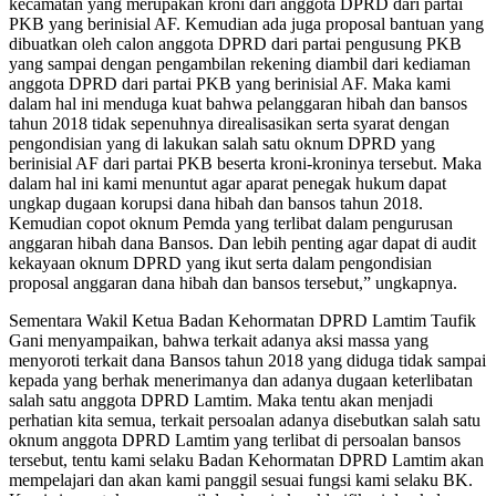
kecamatan yang merupakan kroni dari anggota DPRD dari partai
PKB yang berinisial AF. Kemudian ada juga proposal bantuan yang
dibuatkan oleh calon anggota DPRD dari partai pengusung PKB
yang sampai dengan pengambilan rekening diambil dari kediaman
anggota DPRD dari partai PKB yang berinisial AF. Maka kami
dalam hal ini menduga kuat bahwa pelanggaran hibah dan bansos
tahun 2018 tidak sepenuhnya direalisasikan serta syarat dengan
pengondisian yang di lakukan salah satu oknum DPRD yang
berinisial AF dari partai PKB beserta kroni-kroninya tersebut. Maka
dalam hal ini kami menuntut agar aparat penegak hukum dapat
ungkap dugaan korupsi dana hibah dan bansos tahun 2018.
Kemudian copot oknum Pemda yang terlibat dalam pengurusan
anggaran hibah dana Bansos. Dan lebih penting agar dapat di audit
kekayaan oknum DPRD yang ikut serta dalam pengondisian
proposal anggaran dana hibah dan bansos tersebut,” ungkapnya.
Sementara Wakil Ketua Badan Kehormatan DPRD Lamtim Taufik
Gani menyampaikan, bahwa terkait adanya aksi massa yang
menyoroti terkait dana Bansos tahun 2018 yang diduga tidak sampai
kepada yang berhak menerimanya dan adanya dugaan keterlibatan
salah satu anggota DPRD Lamtim. Maka tentu akan menjadi
perhatian kita semua, terkait persoalan adanya disebutkan salah satu
oknum anggota DPRD Lamtim yang terlibat di persoalan bansos
tersebut, tentu kami selaku Badan Kehormatan DPRD Lamtim akan
mempelajari dan akan kami panggil sesuai fungsi kami selaku BK.