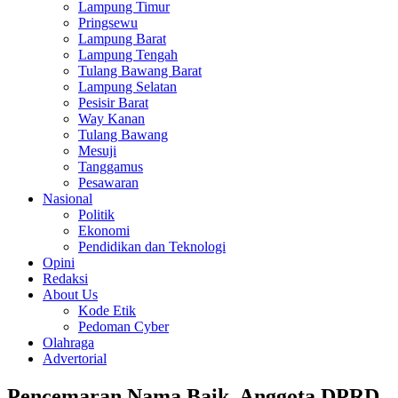
Lampung Timur
Pringsewu
Lampung Barat
Lampung Tengah
Tulang Bawang Barat
Lampung Selatan
Pesisir Barat
Way Kanan
Tulang Bawang
Mesuji
Tanggamus
Pesawaran
Nasional
Politik
Ekonomi
Pendidikan dan Teknologi
Opini
Redaksi
About Us
Kode Etik
Pedoman Cyber
Olahraga
Advertorial
Pencemaran Nama Baik, Anggota DPRD