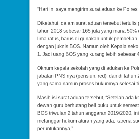
“Hari ini saya mengirim surat aduan ke Polre
Diketahui, dalam surat aduan tersebut tertuli
tahun 2018 sebesar 165 juta yang mana 50% (
lima ratus, harus di gunakan untuk pembelian
dengan juknis BOS. Namun oleh Kepala sekol
1. Jadi uang BOS yang kurang lebih sebesar 42 
Oknum kepala sekolah yang di adukan ke Polr
jabatan PNS nya (pensiun, red), dan di tahu
yang sama namun proses hukumnya selesai tid
Masih isi surat aduan tersebut, “Setelah ad
dewan guru berhutang beli buku untuk semeste
BOS triwulan 2 tahun anggaran 2019/2020, in
melanggar hukum aturan yang ada, karena su
peruntukannya,”