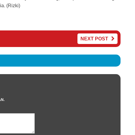
a. (Rizki)
NEXT POST
AN.