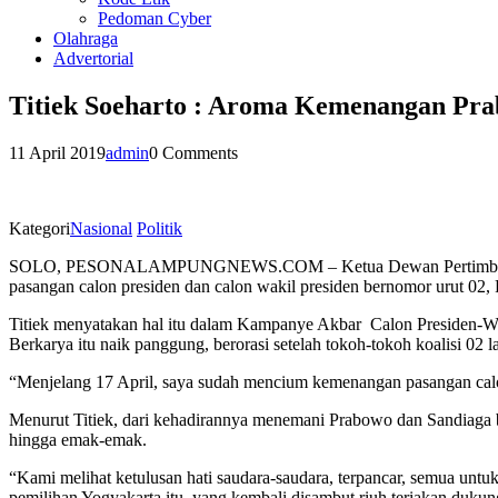
Pedoman Cyber
Olahraga
Advertorial
Titiek Soeharto : Aroma Kemenangan Pr
11 April 2019
admin
0 Comments
Kategori
Nasional
Politik
SOLO, PESONALAMPUNGNEWS.COM – Ketua Dewan Pertimbangan Parta
pasangan calon presiden dan calon wakil presiden bernomor urut 02,
Titiek menyatakan hal itu dalam Kampanye Akbar Calon Presiden-Wak
Berkarya itu naik panggung, berorasi setelah tokoh-tokoh koalisi 02 
“Menjelang 17 April, saya sudah mencium kemenangan pasangan calon 0
Menurut Titiek, dari kehadirannya menemani Prabowo dan Sandiaga ber
hingga emak-emak.
“Kami melihat ketulusan hati saudara-saudara, terpancar, semua untuk 
pemilihan Yogyakarta itu, yang kembali disambut riuh teriakan dukun