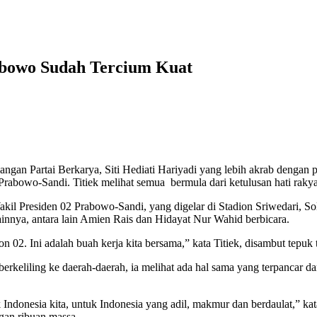
abowo Sudah Tercium Kuat
i Berkarya, Siti Hediati Hariyadi yang lebih akrab dengan pan
 Prabowo-Sandi. Titiek melihat semua bermula dari ketulusan hati rak
il Presiden 02 Prabowo-Sandi, yang digelar di Stadion Sriwedari, S
lainnya, antara lain Amien Rais dan Hidayat Nur Wahid berbicara.
2. Ini adalah buah kerja kita bersama,” kata Titiek, disambut tepuk 
keliling ke daerah-daerah, ia melihat ada hal sama yang terpancar dari
Indonesia kita, untuk Indonesia yang adil, makmur dan berdaulat,” kata 
gan ribuan massa.