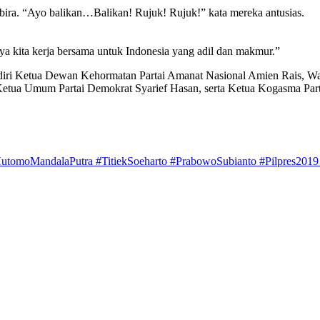
mbira. “Ayo balikan…Balikan! Rujuk! Rujuk!” kata mereka antusias.
ya kita kerja bersama untuk Indonesia yang adil dan makmur.”
diri Ketua Dewan Kehormatan Partai Amanat Nasional Amien Rais, Wak
 Ketua Umum Partai Demokrat Syarief Hasan, serta Ketua Kogasma P
utomoMandalaPutra #TitiekSoeharto #PrabowoSubianto #Pilpres2019