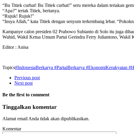
“Bu Titiek curhat! Bu Titiek curhat!” seru mereka dalam teriakan ge
“Apa?” teriak Titiek, bertanya.
“Rujuk! Rujuk!”
“Insya Allah,” kata Titiek dengan senyum terkembang lebar. “Pokokn
Kampanye calon presiden 02 Prabowo Subianto di Solo itu juga diha
Wahid, Wakil Ketua Umum Partai Gerindra Ferry Juliantono, Wakil
Editor : Anisa
Topics
#IndonesiaBerkarya #PartaiBerkarya #EkonomiKerakyatan #H
Previous post
Next post
Be the first to comment
Tinggalkan komentar
Alamat email Anda tidak akan dipublikasikan.
Komentar