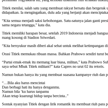
Titiek menilai, salah satu yang membuat rakyat bersatu dan bergerak 
didapatkan. Ia mengingatkan, dulu ada yang berjanji akan menciptakan
“Kita semua menjadi saksi kebohongan. Satu-satunya jalan ganti presi
sama negara tetangga,” kata dia.
Titiek memiliki harapan besar, setelah 2019 Indonesia menjadi bangs
ruang kosong di Stadion Sriwedari.
“Kita bersyukur masih diberi akal sehat untuk melihat ketimpangan di 
Orasi Titiek memukau ribuan massa. Bahkan Prabowo sendiri turut b
“Partai emak-emak itu memang luar biasa, militan,” kata Prabowo Sub
saya sebut Mbak Titiek militant?” kata Capres no urut 02 itu retoris.
Namun bukan hanya itu yang membuat suasana kampanye riuh dan pen
“…Bila aku harus mencintai
Dan berbagi hati itu hanya denganmu.
Namun bila ‘ku harus tanpamu
Akan tetap kuarungi hidup tanpa bercinta..”
Sontak nyanyian Titiek dengan lirik romantik itu membuat riuh par