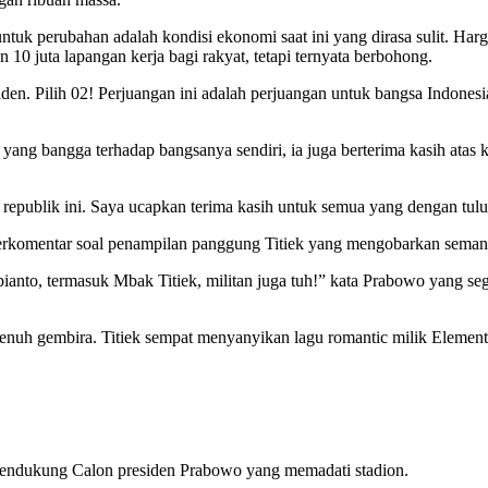
untuk perubahan adalah kondisi ekonomi saat ini yang dirasa sulit. Ha
 10 juta lapangan kerja bagi rakyat, tetapi ternyata berbohong.
den. Pilih 02! Perjuangan ini adalah perjuangan untuk bangsa Indonesi
a yang bangga terhadap bangsanya sendiri, ia juga berterima kasih ata
republik ini. Saya ucapkan terima kasih untuk semua yang dengan tulus i
erkomentar soal penampilan panggung Titiek yang mengobarkan semang
ianto, termasuk Mbak Titiek, militan juga tuh!” kata Prabowo yang se
uh gembira. Titiek sempat menyanyikan lagu romantic milik Element 
a pendukung Calon presiden Prabowo yang memadati stadion.