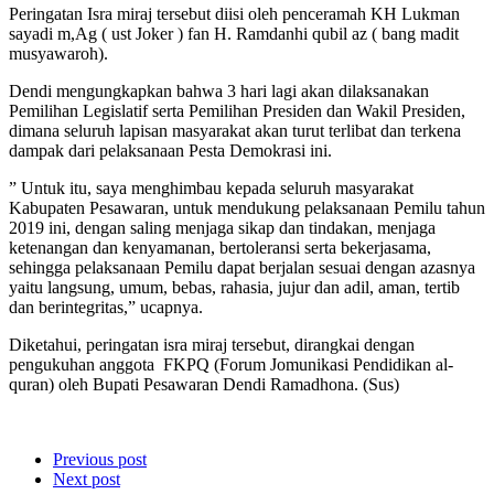
Peringatan Isra miraj tersebut diisi oleh penceramah KH Lukman
sayadi m,Ag ( ust Joker ) fan H. Ramdanhi qubil az ( bang madit
musyawaroh).
Dendi mengungkapkan bahwa 3 hari lagi akan dilaksanakan
Pemilihan Legislatif serta Pemilihan Presiden dan Wakil Presiden,
dimana seluruh lapisan masyarakat akan turut terlibat dan terkena
dampak dari pelaksanaan Pesta Demokrasi ini.
” Untuk itu, saya menghimbau kepada seluruh masyarakat
Kabupaten Pesawaran, untuk mendukung pelaksanaan Pemilu tahun
2019 ini, dengan saling menjaga sikap dan tindakan, menjaga
ketenangan dan kenyamanan, bertoleransi serta bekerjasama,
sehingga pelaksanaan Pemilu dapat berjalan sesuai dengan azasnya
yaitu langsung, umum, bebas, rahasia, jujur dan adil, aman, tertib
dan berintegritas,” ucapnya.
Diketahui, peringatan isra miraj tersebut, dirangkai dengan
pengukuhan anggota FKPQ (Forum Jomunikasi Pendidikan al-
quran) oleh Bupati Pesawaran Dendi Ramadhona. (Sus)
Previous post
Next post