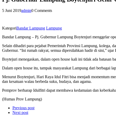
5 Juni 2019
admin
0 Comments
Kategori
Bandar Lampung
Lampung
Bandar Lampung – Pj. Gubernur Lampung Boytenjuri menggelar open
Selain dihadiri para pejabat Pemerintah Provinsi Lampung, kolega, 
Gubernur. “Ini rumah rakyat, semua dipersilahkan hadir di sini,” ujar 
Boytejuri menegaskan, dalam open house kali ini tidak ada batasan b
Dalam open house itu, tampak masyarakat Lampung dari berbagai l
Menurut Boytenjuri, Hari Raya Idul Fitri bisa menjadi momentum me
dan kesatuan walau berbeda suku, budaya, dan agama.
Pemprov berharap Idulfitri dapat membawa kedamaian dan keberkahan
(Humas Prov Lampung)
Previous post
Next post