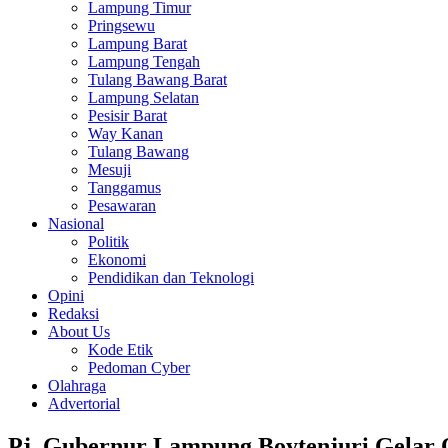
Lampung Timur
Pringsewu
Lampung Barat
Lampung Tengah
Tulang Bawang Barat
Lampung Selatan
Pesisir Barat
Way Kanan
Tulang Bawang
Mesuji
Tanggamus
Pesawaran
Nasional
Politik
Ekonomi
Pendidikan dan Teknologi
Opini
Redaksi
About Us
Kode Etik
Pedoman Cyber
Olahraga
Advertorial
Pj. Gubernur Lampung Boytenjuri Gelar