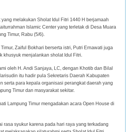
yang melakukan Sholat Idul Fitri 1440 H berjamaah
iturrahman Islamic Center yang terletak di Desa Muara
 Timur, Rabu (5/6).
ur, Zaiful Bokhari berserta istri, Putri Ernawati juga
khusyuk menjalankan sholat Idul Fitri.
Imami oleh H. Andi Sanjaya, LC, dengan Khotib dan Bilal
arisudin itu hadir pula Sekretaris Daerah Kabupaten
n serta para kepala organisasi perangkat daerah yang
pung Timur dan masyarakat sekitar.
Bupati Lampung Timur mengadakan acara Open House di
 rasa syukur karena pada hari raya yang terkadang
t melaksanakan silaturahmi serta Sholat Idul Fitri