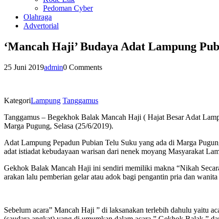
Pedoman Cyber
Olahraga
Advertorial
‘Mancah Haji’ Budaya Adat Lampung Pub
25 Juni 2019
admin
0 Comments
Kategori
Lampung
Tanggamus
Tanggamus – Begekhok Balak Mancah Haji ( Hajat Besar Adat Lamp
Marga Pugung, Selasa (25/6/2019).
Adat Lampung Pepadun Pubian Telu Suku yang ada di Marga Pugung B
adat istiadat kebudayaan warisan dari nenek moyang Masyarakat Lam
Gekhok Balak Mancah Haji ini sendiri memiliki makna “Nikah Secara
arakan lalu pemberian gelar atau adok bagi pengantin pria dan wan
Sebelum acara” Mancah Haji ” di laksanakan terlebih dahulu yaitu 
(saudara angkat) yang di umumkan dalam acara ” Gekhok Balak ” dan