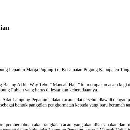
ian
ung Pepadun Marga Pugung ) di Kecamatan Pugung Kabupaten Tangga
atang Akhie Way Tebu ” Mancah Haji ” ini merupakan acara kegiatan
pung Pubian yang harus di lestarikan keberadaannya.
 Adat Lampung Pepadun”, dalam acara adat tersebut diawali dengan p
ita sebagai bentuk panggilan penghormatan kepada yang baru berumah
acara pemberitahuan akan rangkaian acara yang akan dilaksanakan dan
 tercatat dalam buku adat Lampung Pepadun, acara ” Mancah Haji ” i