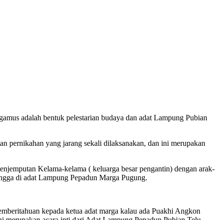
mus adalah bentuk pelestarian budaya dan adat Lampung Pubian
 pernikahan yang jarang sekali dilaksanakan, dan ini merupakan
enjemputan Kelama-kelama ( keluarga besar pengantin) dengan arak-
 tangga di adat Lampung Pepadun Marga Pugung.
 pemberitahuan kepada ketua adat marga kalau ada Puakhi Angkon
ni merupakan acara inti dari Adat Lampung Pepadun Pubian Telu