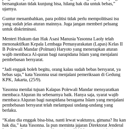
bersangkutan tidak kunjung bisa, hilang hak dia untuk bebas,”
ujarnya.
Guntur menambahkan, para politisi tidak perlu mempolitisasi isu
yang sudah jelas aturan mainnya. Juga jangan memberi peluang
untuk diskriminasi.
Menteri Hukum dan Hak Asasi Manusia Yasonna Laoly telah
menonaktifkan Kepala Lembaga Pemasyarakatan (Lapas) Kelas II
B Polewali Mandar (Polman) Haryoto yang menerapkan aturan
wajib membaca Al-quran bagi narapidana Islam yang menjalani
pembebasan bersyarat.
“Jadi enggak boleh begitu, orang kalau sudah bebas bersyarat, ya
bebas saja,” kata Yasonna usai menjalani pemeriksaan di Gedung
KPK, Jakarta, (25/9).
Yasonna menilai tujuan Kalapas Polewali Mandar mensyaratkan
membaca Alquran itu sebenarnya baik. Hanya saja, syarat wajib
membaca Alquran bagi narapidana beragama Islam yang menjalani
pembebasan bersyarat telah melampaui undang-undang yang
berlaku.
“Kalau dia enggak bisa-bisa, nanti lewat waktunya, gimana? Itu kan
hak dia,” kata Yasonna. Ia pun meminta jajaran Direktorat Jenderal