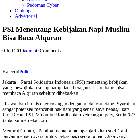
Pedoman Cyber
Olahraga
Advertorial
PSI Menentang Kebijakan Napi Muslim
Bisa Baca Alquran
9 Juli 2019
admin
0 Comments
Kategori
Politik
Jakarta – Partai Solidaritas Indonesia (PSI) menentang kebijakan
yang mewajibkan setiap narapidana beragama Islam harus bisa
membaca Alquran sebelum dibebaskan.
“Kewajiban itu bisa bertentangan dengan undang-undang. Syarat itu
sangat potensial mencabut hak napi yang seharusnya bebas,” kata
Juru Bicara PSI, M Guntur Romli dalam keterangan pers, Senin (8/7
) dilansir merdeka.com
Menurut Guntur, “Penting memang mempelajari kitab suci. Tapi
jangan menjadi syarat untuk bebas bagi seorang napi. Jika yang