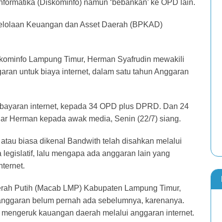
Informatika (Diskominfo) namun ‘bebankan’ ke OPD lain.
gelolaan Keuangan dan Asset Daerah (BPKAD)
kominfo Lampung Timur, Herman Syafrudin mewakili
an untuk biaya internet, dalam satu tahun Anggaran
mbayaran internet, kepada 34 OPD plus DPRD. Dan 24
jar Herman kepada awak media, Senin (22/7) siang.
 atau biasa dikenal Bandwith telah disahkan melalui
egislatif, lalu mengapa ada anggaran lain yang
ternet.
erah Putih (Macab LMP) Kabupaten Lampung Timur,
n’ anggaran belum pernah ada sebelumnya, karenanya.
k mengeruk kauangan daerah melalui anggaran internet.