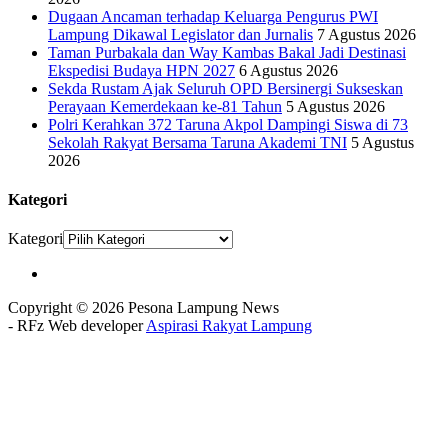
Dugaan Ancaman terhadap Keluarga Pengurus PWI
Lampung Dikawal Legislator dan Jurnalis
7 Agustus 2026
Taman Purbakala dan Way Kambas Bakal Jadi Destinasi
Ekspedisi Budaya HPN 2027
6 Agustus 2026
Sekda Rustam Ajak Seluruh OPD Bersinergi Sukseskan
Perayaan Kemerdekaan ke-81 Tahun
5 Agustus 2026
Polri Kerahkan 372 Taruna Akpol Dampingi Siswa di 73
Sekolah Rakyat Bersama Taruna Akademi TNI
5 Agustus
2026
Kategori
Kategori
Copyright © 2026 Pesona Lampung News
- RFz Web developer
Aspirasi Rakyat Lampung