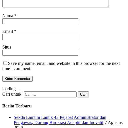
Nama
*
Email
*
Situs
Save my name, email, and website in this browser for the next
time I comment.
loading...
Cari untuk:
Berita Terbaru
Sekda Lamtim Lantik 43 Pejabat Administrator dan
Pengawas, Dorong Birokrasi Adaptif dan Inovatif
7 Agustus
2026