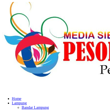
Home
Lampung
Bandar Lampung