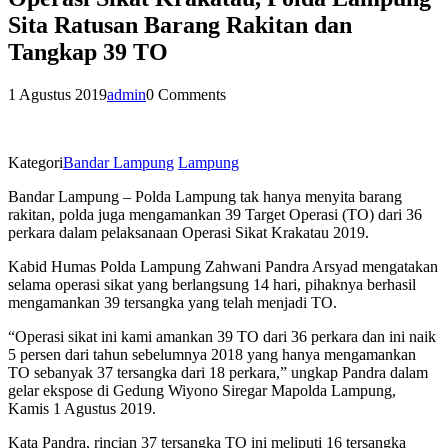
Sita Ratusan Barang Rakitan dan
Tangkap 39 TO
1 Agustus 2019
admin
0 Comments
Kategori
Bandar Lampung
Lampung
Bandar Lampung – Polda Lampung tak hanya menyita barang
rakitan, polda juga mengamankan 39 Target Operasi (TO) dari 36
perkara dalam pelaksanaan Operasi Sikat Krakatau 2019.
Kabid Humas Polda Lampung Zahwani Pandra Arsyad mengatakan
selama operasi sikat yang berlangsung 14 hari, pihaknya berhasil
mengamankan 39 tersangka yang telah menjadi TO.
“Operasi sikat ini kami amankan 39 TO dari 36 perkara dan ini naik
5 persen dari tahun sebelumnya 2018 yang hanya mengamankan
TO sebanyak 37 tersangka dari 18 perkara,” ungkap Pandra dalam
gelar ekspose di Gedung Wiyono Siregar Mapolda Lampung,
Kamis 1 Agustus 2019.
Kata Pandra, rincian 37 tersangka TO ini meliputi 16 tersangka