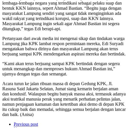
lembaga-lembaga negara yang terindikasi sebagai pelaku suap dan
bentuk KKN lainnya, sepert Ahmad Bastian. “Begitu juga dengan
masyarakat Lampung sendiri yang sangat tidak menginginkan ada
wakil rakyat yang terindikasi korupsi, suap dan KKN lainnya.
Masyarakat Lampung ingin sekali agar Ahmad Bastian ini segera
ditangkap,” tegas Edi berapi-api.
Pertanyaan dari awak media ini mengenai sikap dan tindakan warga
Lampung jika KPK lambat respon permintaan mereka, Edi Suryadi
mengatakan bahwa dirinya dan masyarakat Lampung akan terus
berjuang sampai KPK mendengarkan aspirasi mereka dan bertindak.
“Kami akan terus berjuang sampai KPK bertindak dengan segera
untuk menangkap dan memproses hukum Ahmad Bastian ini,”
ujarnya dengan tegas dan semangat.
Acara turun ke jalan ribuan massa di depan Gedung KPK, Jl.
Rasuna Said Jakarta Selatan, Jumat siang kemarin berjalan aman
dan kondusif. Walaupun begitu banyak massa aksi, termasuk adanya
aksi teatrikal manusia perak yang menarik perhatian pelintas jalan,
namun penjagaan kamanan dan ketertiban aksi demo di depan KPK
itu cukup baik dan memadai, sehingga semua berjalan dengan lancar
dan baik. (Anisa)
Previous post