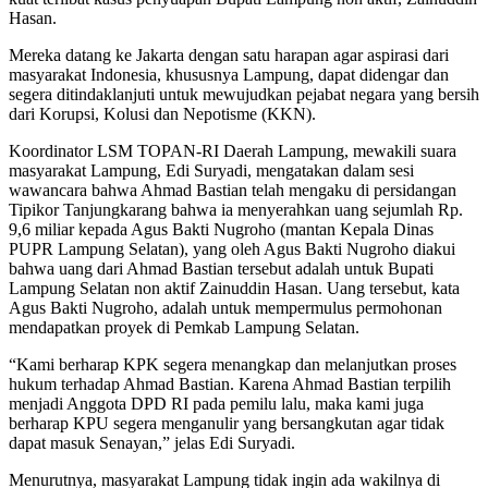
Hasan.
Mereka datang ke Jakarta dengan satu harapan agar aspirasi dari
masyarakat Indonesia, khususnya Lampung, dapat didengar dan
segera ditindaklanjuti untuk mewujudkan pejabat negara yang bersih
dari Korupsi, Kolusi dan Nepotisme (KKN).
Koordinator LSM TOPAN-RI Daerah Lampung, mewakili suara
masyarakat Lampung, Edi Suryadi, mengatakan dalam sesi
wawancara bahwa Ahmad Bastian telah mengaku di persidangan
Tipikor Tanjungkarang bahwa ia menyerahkan uang sejumlah Rp.
9,6 miliar kepada Agus Bakti Nugroho (mantan Kepala Dinas
PUPR Lampung Selatan), yang oleh Agus Bakti Nugroho diakui
bahwa uang dari Ahmad Bastian tersebut adalah untuk Bupati
Lampung Selatan non aktif Zainuddin Hasan. Uang tersebut, kata
Agus Bakti Nugroho, adalah untuk mempermulus permohonan
mendapatkan proyek di Pemkab Lampung Selatan.
“Kami berharap KPK segera menangkap dan melanjutkan proses
hukum terhadap Ahmad Bastian. Karena Ahmad Bastian terpilih
menjadi Anggota DPD RI pada pemilu lalu, maka kami juga
berharap KPU segera menganulir yang bersangkutan agar tidak
dapat masuk Senayan,” jelas Edi Suryadi.
Menurutnya, masyarakat Lampung tidak ingin ada wakilnya di