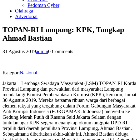
Pedoman Cyber
Olahraga
Advertorial
TOPAN-RI Lampung: KPK, Tangkap
Ahmad Bastian
31 Agustus 2019
admin
0 Comments
Kategori
Nasional
Jakarta – Lembaga Swadaya Masyarakat (LSM) TOPAN-RI Korda
Provinsi Lampung dan perwakilan dari masyarakat Lampung
mendatangi Komisi Pemberantasan Korupsi (KPK), kemarin, Jumat
30 Agustus 2019. Mereka bersama ribuan warga dari berbagai
elemen rakyat yang tergabung dalam Forum Gabungan Masyarakat
Anti Korupsi Indonesia (FORGAMAK-Indonesia) menyerbu ke
Gedung Merah Putih di Rasuna Said Jakarta Selatan dengan
tuntutan agar KPK segera menangkap oknum anggota DPD RI
terpilih dari daerah pemilihan Provinsi Lampung, Ahmad Bastian.
Sebagaimana diberitakan akhir-akhir ini, Ahmad Bastian diduga
kuat terlibat kasus penyuapan Bupati Lampung non aktif, Zainuddin