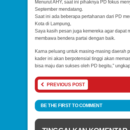
Menurut AHY, saat ini pihaknya PD fokus menyi
September mendatang.
Saat ini ada beberapa pertahanan dari PD me
Kota di Lampung,
Saya kasih pesan juga kemereka agar dapat 
membawa bendera partai dengan baik.
Karna peluang untuk masing-masing daerah p
kader ini akan berpotensial tinggi akan mem
bisa maju dan sukses oleh PD begitu,” ungkapn
PREVIOUS POST
BE THE FIRST TO COMMENT