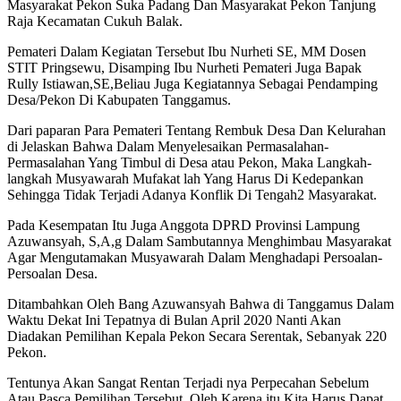
Masyarakat Pekon Suka Padang Dan Masyarakat Pekon Tanjung
Raja Kecamatan Cukuh Balak.
Pemateri Dalam Kegiatan Tersebut Ibu Nurheti SE, MM Dosen
STIT Pringsewu, Disamping Ibu Nurheti Pemateri Juga Bapak
Rully Istiawan,SE,Beliau Juga Kegiatannya Sebagai Pendamping
Desa/Pekon Di Kabupaten Tanggamus.
Dari paparan Para Pemateri Tentang Rembuk Desa Dan Kelurahan
di Jelaskan Bahwa Dalam Menyelesaikan Permasalahan-
Permasalahan Yang Timbul di Desa atau Pekon, Maka Langkah-
langkah Musyawarah Mufakat lah Yang Harus Di Kedepankan
Sehingga Tidak Terjadi Adanya Konflik Di Tengah2 Masyarakat.
Pada Kesempatan Itu Juga Anggota DPRD Provinsi Lampung
Azuwansyah, S,A,g Dalam Sambutannya Menghimbau Masyarakat
Agar Mengutamakan Musyawarah Dalam Menghadapi Persoalan-
Persoalan Desa.
Ditambahkan Oleh Bang Azuwansyah Bahwa di Tanggamus Dalam
Waktu Dekat Ini Tepatnya di Bulan April 2020 Nanti Akan
Diadakan Pemilihan Kepala Pekon Secara Serentak, Sebanyak 220
Pekon.
Tentunya Akan Sangat Rentan Terjadi nya Perpecahan Sebelum
Atau Pasca Pemilihan Tersebut, Oleh Karena itu Kita Harus Dapat