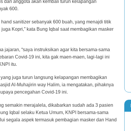
rus dan anggota akan kembali turun kelapangan
yak 600.
hand sanitizer sebanyak 600 buah, yang menajdi titik
an juga Kopri,” kata Bung Iqbal saat membagikan masker
a jajaran, “saya instruksikan agar kita bersama-sama
ran Covid-19 ini, kita gak maen-maen, lagi-lagi ini
NPI itu.
h yang juga turun langsung kelapangan membagikan
masjid Al-Muhajirin way Halim, ia mengatakan, pihaknya
t upaya pencegahan Covid-19 ini.
ng semakin merajalela, dikabarkan sudah ada 3 pasien
si bung Iqbal selaku Ketua Umum, KNPI bersama-sama
lui segala aspek termasuk pembagian masker dan Hand