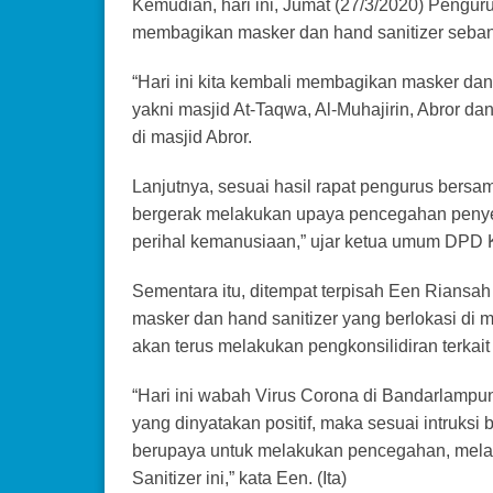
Kemudian, hari ini, Jumat (27/3/2020) Pengu
membagikan masker dan hand sanitizer seban
“Hari ini kita kembali membagikan masker dan 
yakni masjid At-Taqwa, Al-Muhajirin, Abror d
di masjid Abror.
Lanjutnya, sesuai hasil rapat pengurus bersam
bergerak melakukan upaya pencegahan penyeba
perihal kemanusiaan,” ujar ketua umum DPD K
Sementara itu, ditempat terpisah Een Riansa
masker dan hand sanitizer yang berlokasi di 
akan terus melakukan pengkonsilidiran terkai
“Hari ini wabah Virus Corona di Bandarlampu
yang dinyatakan positif, maka sesuai intruk
berupaya untuk melakukan pencegahan, mela
Sanitizer ini,” kata Een. (Ita)