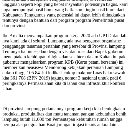
unggulan seperti kopi yang hebat insyaallah potensinya bagus. kami
juga mempunyai hasil bumi yang baik. kami ingin hasil bumi dari
Kabupaten Tanggamus yang potensial ini dapat lebih ditingkatkan
tentunya dengan bantuan dari program-program Pemerintah pusat
dan provinsi.
Ibu Amalia menyampaikan program kerja 2020 ada UPTD dan lab
nya kami ada di seluruh Lampung ada nya pengamat organisme
pengganggu tanaman pertanian yang tersebar di Provinsi lampung
Tentunya hal ini sejalan dengan visi dan misi dari Bapak gubernur
menciptakan kehidupan riligius dan sejahtera dalam Kaitan ini pak
gubernur mengeluarkan program KPB (Kartu petani bersama) ini
memberikan beasiswa Mendorong kebijakan pertanian Lampung
cukup tinggi 105.84. ini indikasi cukup makmur Luas baku sawah
kita 361.708 (BPN 2019) jagung nomor 3 nasional untuk padi 6
peringkatnya Permasalahan kita di lahan dan infrastruktur konfersi
lahan.
Di provinsi lampung pertaniannya program kerja kita Peningkatan
produksi, produktifitas dan mutu tanaman pangan kebutuhan benih
lampung butuh 11.000 ton Pemantapan kebutuhan rumah tangga
berupa alat pengolahan Buat jaringan irigasi teknis antara lain :