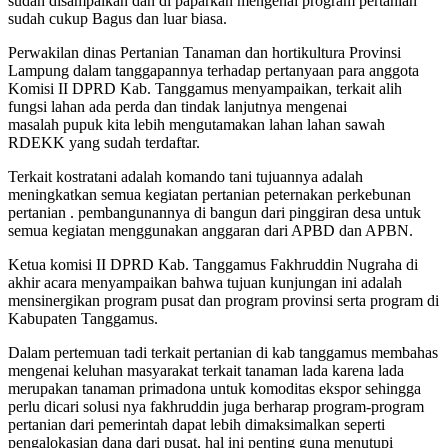
sudah disampaikan dan di paparkan mengenai program pertanian
sudah cukup Bagus dan luar biasa.
Perwakilan dinas Pertanian Tanaman dan hortikultura Provinsi
Lampung dalam tanggapannya terhadap pertanyaan para anggota
Komisi II DPRD Kab. Tanggamus menyampaikan, terkait alih
fungsi lahan ada perda dan tindak lanjutnya mengenai
masalah pupuk kita lebih mengutamakan lahan lahan sawah
RDEKK yang sudah terdaftar.
Terkait kostratani adalah komando tani tujuannya adalah
meningkatkan semua kegiatan pertanian peternakan perkebunan
pertanian . pembangunannya di bangun dari pinggiran desa untuk
semua kegiatan menggunakan anggaran dari APBD dan APBN.
Ketua komisi II DPRD Kab. Tanggamus Fakhruddin Nugraha di
akhir acara menyampaikan bahwa tujuan kunjungan ini adalah
mensinergikan program pusat dan program provinsi serta program di
Kabupaten Tanggamus.
Dalam pertemuan tadi terkait pertanian di kab tanggamus membahas
mengenai keluhan masyarakat terkait tanaman lada karena lada
merupakan tanaman primadona untuk komoditas ekspor sehingga
perlu dicari solusi nya fakhruddin juga berharap program-program
pertanian dari pemerintah dapat lebih dimaksimalkan seperti
pengalokasian dana dari pusat, hal ini penting guna menutupi