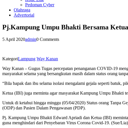
Pedoman Cyber
Olahraga
Advertorial
Pj.Kampung Umpu Bhakti Bersama Ketua I
5 April 2020
admin
0 Comments
Kategori
Lampung
Way Kanan
Way Kanan – Gugus Tugas percepatan penanganan COVID-19 menghimb
masyarakat selama yang bersangkutan masih dalam status orang tanp
“Bila bapak dan ibu selama isolasi mengalami gejala seperti batuk,
Ketua (IBI) juga meminta agar masyarakat Kampung Umpu Bhakti ter
Untuk di ketahui hingga minggu (05/04/2020) Status orang Tanpa Ge
(ODP) dan Pasien Dalam Pengawasan (PDP).
Pj. Kampung Umpu Bhakti Edward Apriadi dan Ketua (IBI) meminta ke
guna menghindari dari Penyebaran Virus Corona Covid-19. (Sue/Lia)