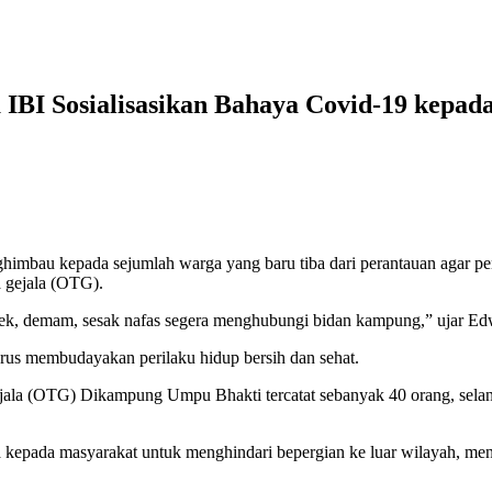
BI Sosialisasikan Bahaya Covid-19 kepad
au kepada sejumlah warga yang baru tiba dari perantauan agar penuh
a gejala (OTG).
 pilek, demam, sesak nafas segera menghubungi bidan kampung,” ujar E
us membudayakan perilaku hidup bersih dan sehat.
jala (OTG) Dikampung Umpu Bhakti tercatat sebanyak 40 orang, selan
pada masyarakat untuk menghindari bepergian ke luar wilayah, menga