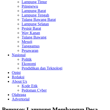
Lampung Timur
Pringsewu
Lampung Barat
Lampung Tengah
Tulang Bawang Barat
Lampung Selatan
Pesisir Barat
Way Kanan
Tulang Bawang
Mesuji
Tanggamus
Pesawaran
Nasional
Politik
Ekonomi
Pendidikan dan Teknologi
Opini
Redaksi
About Us
Kode Etik
Pedoman Cyber
Olahraga
Advertorial
Pemprov Lampung Membangun Desa