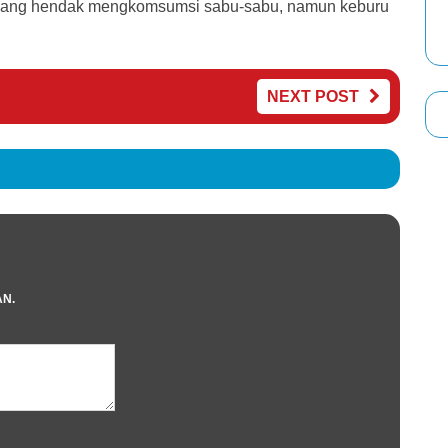
mang hendak mengkomsumsi sabu-sabu, namun keburu
NEXT POST
AN.