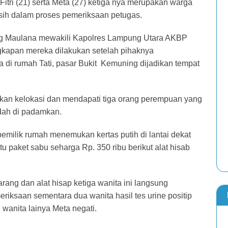
itri (21) serta Meta (27) ketiga nya merupakan warga
sih dalam proses pemeriksaan petugas.
g Maulana mewakili Kapolres Lampung Utara AKBP
apan mereka dilakukan setelah pihaknya
 di rumah Tati, pasar Bukit Kemuning dijadikan tempat
unkan kelokasi dan mendapati tiga orang perempuan yang
dah di padamkan.
emilik rumah menemukan kertas putih di lantai dekat
u paket sabu seharga Rp. 350 ribu berikut alat hisab
rang dan alat hisap ketiga wanita ini langsung
riksaan sementara dua wanita hasil tes urine positip
n wanita lainya Meta negati.