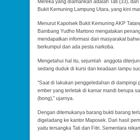
Mereka yang diamankan adalah Tati (33), dan F
Bukit Kemuning Lampung Utara, yang kini ma
Menurut Kapolsek Bukit Kemuning AKP Tatan
Bambang Yudho Martono mengatakan penangk
mendapatkan informasi dari masyarakat bahwa
berkumpul dan ada pesta narkoba.
Mengetahui hal itu, sejumlah anggota diterj
sedang duduk di kursi dan keadaan lampu su
“Saat di lakukan penggeledahan di dampingi p
ember yang terletak di kamar mandi berupa sat
(bong),” ujarnya.
Dengan ditemukanya barang bukti barang terla
digeladang ke kantor Maposek. Dari hasil peme
yaitu tersangka Tati dan Fitri. Sementara reka