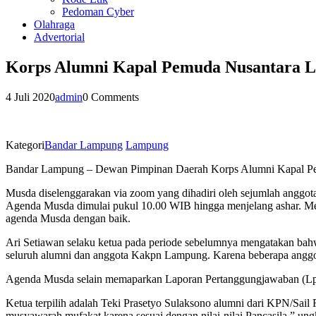
Pedoman Cyber
Olahraga
Advertorial
Korps Alumni Kapal Pemuda Nusantara L
4 Juli 2020
admin
0 Comments
Kategori
Bandar Lampung
Lampung
Bandar Lampung – Dewan Pimpinan Daerah Korps Alumni Kapal Pem
Musda diselenggarakan via zoom yang dihadiri oleh sejumlah anggot
Agenda Musda dimulai pukul 10.00 WIB hingga menjelang ashar. Meski
agenda Musda dengan baik.
Ari Setiawan selaku ketua pada periode sebelumnya mengatakan bah
seluruh alumni dan anggota Kakpn Lampung. Karena beberapa anggota 
Agenda Musda selain memaparkan Laporan Pertanggungjawaban (Lpj) 
Ketua terpilih adalah Teki Prasetyo Sulaksono alumni dari KPN/Sail 
musyawarah mufakat karena sesuai dengan nilai-nilai Pancasila,” u