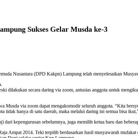
ampung Sukses Gelar Musda ke-3
uda Nusantara (DPD Kakpn) Lampung telah menyelesaikan Musyawar
a.
 dilakukan secara daring via zoom, antusias anggota untuk mengikuti
wa Musda via zoom dapat mengakomodir seluruh anggota. “Kita bersy
tidak hanya di satu daerah, maka melalui daring ini semua bisa ikut,
dari kepengurusan sebelumnya, juga memilih ketua baru dan beberapa 
Raja Ampat 2014. Teki terpilih berdasarkan hasil musyawarah mufakat d
ngkap Doni selaku senior Kpn Lampung.