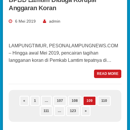
Anggaran Koran
6 Mei 2019
admin
LAMPUNGTIMUR, PESONALAMPUNGNEWS.COM
– Hingga awal Mei 2019, pencairan tagihan
langganan koran di Pemkab Lamtim tepatnya di…
READ MORE
«
1
…
107
108
109
110
111
…
123
»