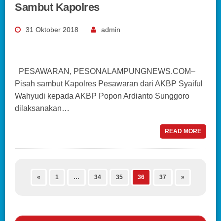
Sambut Kapolres
31 Oktober 2018
admin
PESAWARAN, PESONALAMPUNGNEWS.COM–
Pisah sambut Kapolres Pesawaran dari AKBP Syaiful
Wahyudi kepada AKBP Popon Ardianto Sunggoro
dilaksanakan…
READ MORE
«
1
…
34
35
36
37
»